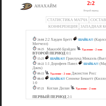
2:2
АНАХАЙМ
Второй период
СТАТИСТИКА МАТЧА
СОСТА
КОНФЕРЕНЦИЯ
ЗАПАДНАЯ 
2:2 Хауден Бретт
(Карлс
ШАЙБА!!!
24:04
Митчелл)
Макнэбб Брэйден
16:25
Удаление - 2 мин
ВТОРОЙ ПЕРИОД
0:1
Гранлунд Микаэль (Вьел
ШАЙБА!!!
15:25
1:1 Дорофеев Павел
(Ма
ШАЙБА!!!
10:22
Джек)
Джонстон Росс
09:15
Удаление - 2 мин
Сеннеке Беккетт (Киллор
ШАЙБА!!!
08:43
1:0
Коглан Дилан
07:21
Удаление - 2 мин
ПЕРВЫЙ ПЕРИОД
2:1