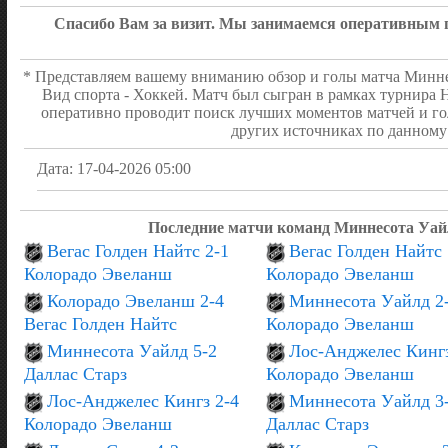
Мэнсон Джош
07:07
Удаление - 2 мин
Спасибо Вам за визит. Мы занимаемся оперативным 
Мэнсон Джош
07:07
Удаление - 2 мин
Колтон Росс
00:48
Удаление - 2 мин
* Представляем вашему вниманию обзор и голы матча Минне
Юров Данила
00:48
Удаление - 2 мин
Вид спорта - Хоккей. Матч был сыгран в рамках турнира 
оперативно проводит поиск лучших моментов матчей и го
ПЕРВЫЙ ПЕРИОД
1:0
других источниках по данному 
Дата: 17-04-2026 05:00
Последние матчи команд Миннесота Уай
Вегас Голден Найтс 2-1
Вегас Голден Найтс 
Колорадо Эвеланш
Колорадо Эвеланш
Колорадо Эвеланш 2-4
Миннесота Уайлд 2
Вегас Голден Найтс
Колорадо Эвеланш
Миннесота Уайлд 5-2
Лос-Анджелес Кингз
Даллас Старз
Колорадо Эвеланш
Лос-Анджелес Кингз 2-4
Миннесота Уайлд 3
Колорадо Эвеланш
Даллас Старз