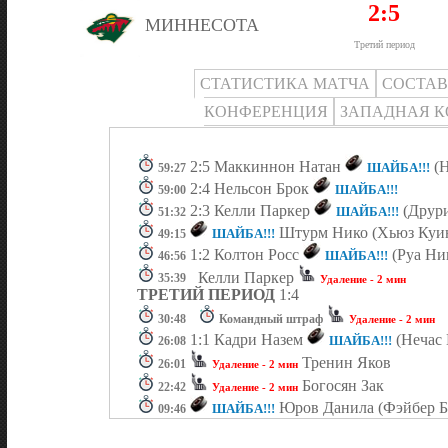
2:5
МИННЕСОТА
Третий период
СТАТИСТИКА МАТЧА
СОСТА
КОНФЕРЕНЦИЯ
ЗАПАДНАЯ 
2:5 Маккиннон Натан
(Н
ШАЙБА!!!
59:27
2:4 Нельсон Брок
ШАЙБА!!!
59:00
2:3 Келли Паркер
(Друр
ШАЙБА!!!
51:32
Штурм Нико (Хьюз Куин
ШАЙБА!!!
49:15
1:2 Колтон Росс
(Руа Ни
ШАЙБА!!!
46:56
Келли Паркер
35:39
Удаление - 2 мин
ТРЕТИЙ ПЕРИОД
1:4
30:48
Командный штраф
Удаление - 2 мин
1:1 Кадри Назем
(Нечас
ШАЙБА!!!
26:08
Тренин Яков
26:01
Удаление - 2 мин
Богосян Зак
22:42
Удаление - 2 мин
Юров Данила (Фэйбер Б
ШАЙБА!!!
09:46
1:0
ВТОРОЙ ПЕРИОД
0:1