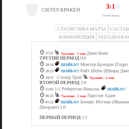
3:1
СИЭТЛ КРАКЕН
Третий период
СТАТИСТИКА МАТЧА
СОСТА
КОНФЕРЕНЦИЯ
ЗАПАДНАЯ 
Данн Винс
37:11
Удаление - 2 мин
ТРЕТИЙ ПЕРИОД
0:0
Монтур Брэндон (Годро 
ШАЙБА!!!
26:54
Райт Шейн (Шварц Джей
ШАЙБА!!!
26:23
Стечер Трой
18:57
Удаление - 2 мин
ВТОРОЙ ПЕРИОД
2:0
1:1 Робертсон Николас
ШАЙБА!!!
15:02
Ларссон Адам
06:35
Удаление - 2 мин
Бенирс Мэттью (Маккан
ШАЙБА!!!
01:21
Джордан) 1:0
ПЕРВЫЙ ПЕРИОД
1:1