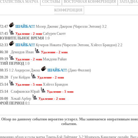
СТАТИСТИКА МАТЧА
СОСТАВЫ
ВОСТОЧНАЯ КОНФЕРЕНЦИЯ
ЗАПАДНА
КОНФЕРЕНЦИЯ
ШАЙБА!!!
72:47
Мозер Дженис Джером (Чирелли Энтони) 3:2
57:45
Сабурен Скотт
Удаление - 2 мин
ПОЛНИТЕЛЬНОЕ ВРЕМЯ
1:0
ШАЙБА!!!
52:33
Кучеров Никита (Чирелли Энтони, Хэйгел Брандон) 2:2
46:30
Демидов Иван
Удаление - 2 мин
39:19
Макдона Райан
Удаление - 2 мин
ЕТИЙ ПЕРИОД
1:0
ШАЙБА!!!
38:35
1:2 Андерсон Джош
(Дано Филлип)
28:20
Гуле Кейден
Удаление - 2 мин
25:14
Хэйгел Брандон
Удаление - 5 мин
25:14
Слафковски Юрай
Удаление - 5 мин
20:00
Хекай Арбер
Удаление - 2 мин
ОРОЙ ПЕРИОД
0:1
20:00
Гурд Янни
Удаление - 2 мин
17:49
Пол Ник
Удаление - 2 мин
. Обзор по данному событию вероятно устарел. Мы занимаемся оперативным пои
событию.
ШАЙБА!!!
16:11
1:1 Хатсон Лэйн
(Сузуки Ник, Кофилд Коул)
14:20
Мэтисон Майк
Удаление - 2 мин
иманию обзор и голы матча Тампа-Бэй Лайтнинг 3-2 Монреаль Канадиенс онлайн. Вид 