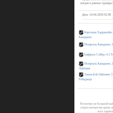
сыгран в рамках турнира
Дата: 14-04-2026 02:00
Каролина Харрикейнз
Канадиенс
Монреаль Канадиенс 
Баффало Сэйбрз 4-2 
Монреаль Канадиенс 2
Лайтнинг
Тампа-Бэй Лайтнинг 
ПЕ
Рейнджерс
Несмотря на большой выб
спорта интересны яркие 
всех характ