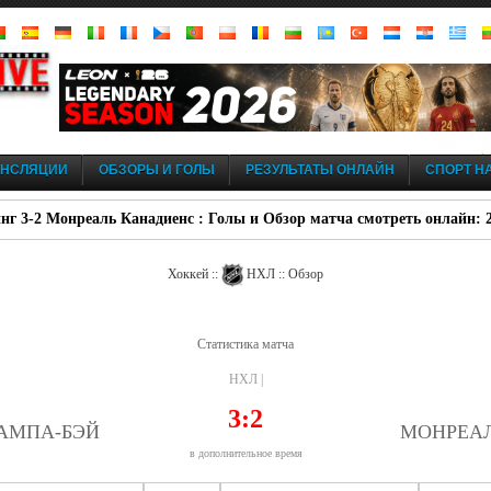
АНСЛЯЦИИ
ОБЗОРЫ И ГОЛЫ
РЕЗУЛЬТАТЫ ОНЛАЙН
СПОРТ НА
г 3-2 Монреаль Канадиенс : Голы и Обзор матча смотреть онлайн: 2
Хоккей ::
НХЛ :: Обзор
Статистика матча
НХЛ |
3:2
АМПА-БЭЙ
МОНРЕА
в дополнительное время