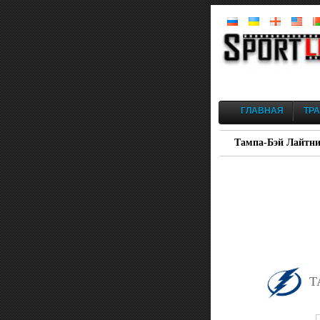
ГЛАВНАЯ
ТР
Тампа-Бэй Лайтнин
Т