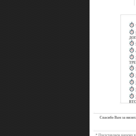
ДО
ТР
ВТ
Спасибо Вам за визит
* Представляем вашему вн