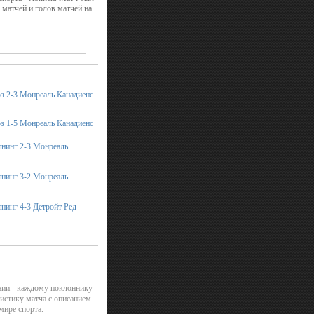
матчей и голов матчей на
з 2-3 Монреаль Канадиенс
з 1-5 Монреаль Канадиенс
тнинг 2-3 Монреаль
тнинг 3-2 Монреаль
нинг 4-3 Детройт Ред
нии - каждому поклоннику
истику матча с описанием
мире спорта.