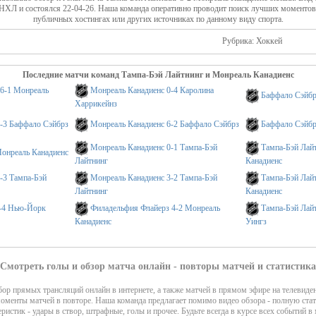
14:20
Эванс Джейк
Удаление - 2 мин
 НХЛ и состоялся 22-04-26. Наша команда оперативно проводит поиск лучших моментов 
14:20
Каррье Александр
Удаление - 2 мин
публичных хостингах или других источниках по данному виду спорта.
14:20
Андерсон Джош
Удаление - 2 мин
Рубрика: Хоккей
14:20
Перри Кори
Удаление - 2 мин
14:20
Перри Кори
Удаление - 2 мин
Последние матчи команд Тампа-Бэй Лайтнинг и Монреаль Канадиенс
14:20
Кучеров Никита
Удаление - 2 мин
 6-1 Монреаль
Монреаль Канадиенс 0-4 Каролина
Баффало Сэйбр
14:20
Гюнцель Джейк
Удаление - 2 мин
Харрикейнз
14:20
Рэддиш Даррен
Удаление - 2 мин
2-3 Баффало Сэйбрз
Монреаль Канадиенс 6-2 Баффало Сэйбрз
Баффало Сэйбр
14:20
Хэйгел Брандон
Удаление - 2 мин
10:11
Хекай Арбер
Удаление - 2 мин
Монреаль Канадиенс 0-1 Тампа-Бэй
Тампа-Бэй Лай
Монреаль Канадиенс
Лайтнинг
Канадиенс
10:11
Хекай Арбер
Удаление - 2 мин
-3 Тампа-Бэй
Монреаль Канадиенс 3-2 Тампа-Бэй
Тампа-Бэй Лай
10:11
Гурд Янни
Удаление - 2 мин
Лайтнинг
Канадиенс
ШАЙБА!!!
08:40
Хэйгел Брандон (Гюнцель Джейк, Чернак Эрик) 1:0
2-4 Нью-Йорк
Филадельфия Флайерз 4-2 Монреаль
Тампа-Бэй Лайт
РВЫЙ ПЕРИОД
1:1
Канадиенс
Уингз
Смотреть голы и обзор матча онлайн - повторы матчей и статистика
ор прямых трансляций онлайн в интернете, а также матчей в прямом эфире на телевиде
моменты матчей в повторе. Наша команда предлагает помимо видео обзора - полную стат
еристик - удары в створ, штрафные, голы и прочее. Будьте всегда в курсе всех событий в 