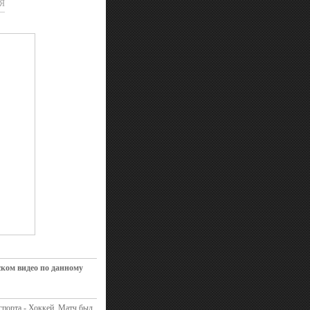
Я
ском видео по данному
спорта - Хоккей. Матч был