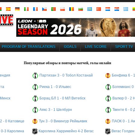
PROGRAM OF TRANSLATIONS
GOALS
LIVE SCORE
SPORT TV
Популярные обзоры и повторы матчей, голы онлайн
кендия
Партизан 3 - 0 Тобол Костанай
Бенфика 6 - 
ита
Риека 1 - 0 Ильвес
Богемианс 0
 Минск
Борац БЛ 1 - 0 МЛ Витебск
Валюр 0 - 2
Аякс 3 - 1 Шелбурн
Твенте 6 - 0
2 - 0 Катовице
Тун 3 - 0 Викингур Рейкьявик
ПАОК 0 - 1 А
 0-3 Каролина
Каролина Харрикейнз 4-2 Вегас
Вегас Голден