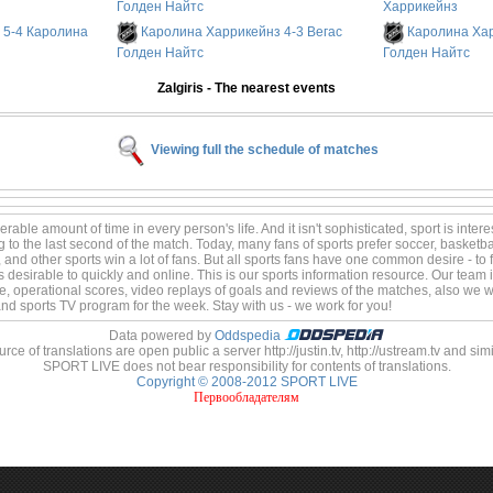
Голден Найтс
Харрикейнз
 5-4 Каролина
Каролина Харрикейнз 4-3 Вегас
Каролина Хар
Голден Найтс
Голден Найтс
Zalgiris - The nearest events
Viewing full the schedule of matches
able amount of time in every person's life. And it isn't sophisticated, sport is intere
ng to the last second of the match. Today, many fans of sports prefer soccer, basketb
 and other sports win a lot of fans. But all sports fans have one common desire - to 
s desirable to quickly and online. This is our sports information resource. Our team is
e, operational scores, video replays of goals and reviews of the matches, also we wi
 and sports TV program for the week. Stay with us - we work for you!
Data powered by
Oddspedia
rce of translations are open public a server http://justin.tv, http://ustream.tv and simi
SPORT LIVE does not bear responsibility for contents of translations.
Copyright © 2008-2012 SPORT LIVE
Первообладателям