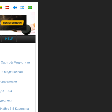
HELP
1 Харт оф Мидлотиан
 - 2 Мидтъюлланн
 Норшелланн
 ДАК 1904
ндерлехт
 Найтс 3-5 Каролина