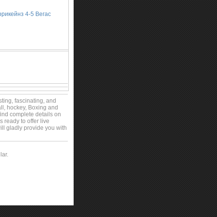
рикейнз 4-5 Вегас
sting, fascinating, and
all, hockey, Boxing and
find complete details on
 ready to offer live
ll gladly provide you with
lar.