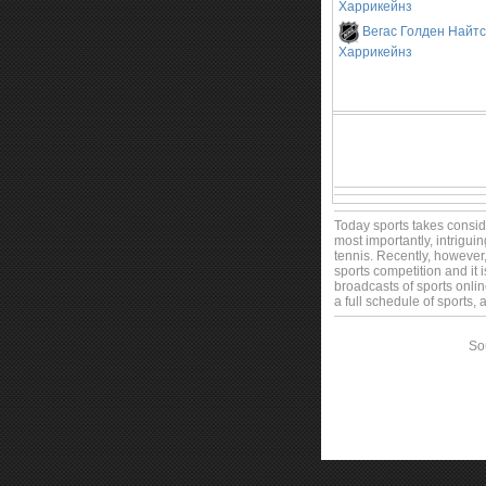
Харрикейнз
Вегас Голден Найтс
Харрикейнз
Today sports takes consider
most importantly, intrigui
tennis. Recently, however,
sports competition and it i
broadcasts of sports onlin
a full schedule of sports,
Sou