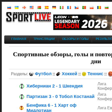
ГЛАВНАЯ
ТРАНСЛЯЦИИ
ОБЗОРЫ И ГОЛЫ
РЕЗУЛЬТА
Спортивные обзоры, голы и повто
дни
Футбол
Хоккей
Теннис
Разделы:
::
::
::
Лига
Хиберниан 2 - 1 Шкендия
Конфер
Лига
Партизан 3 - 0 Тобол Костанай
Конфер
Бенфика 6 - 1 Харт оф
Лига Е
Мидлотиан