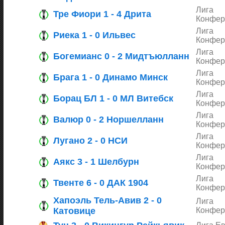
Лига
Тре Фиори 1 - 4 Дрита
Конфер
Лига
Риека 1 - 0 Ильвес
Конфер
Лига
Богемианс 0 - 2 Мидтъюлланн
Конфер
Лига
Брага 1 - 0 Динамо Минск
Конфер
Лига
Борац БЛ 1 - 0 МЛ Витебск
Конфер
Лига
Валюр 0 - 2 Норшелланн
Конфер
Лига
Лугано 2 - 0 НСИ
Конфер
Лига
Аякс 3 - 1 Шелбурн
Конфер
Лига
Твенте 6 - 0 ДАК 1904
Конфер
Хапоэль Тель-Авив 2 - 0
Лига
Катовице
Конфер