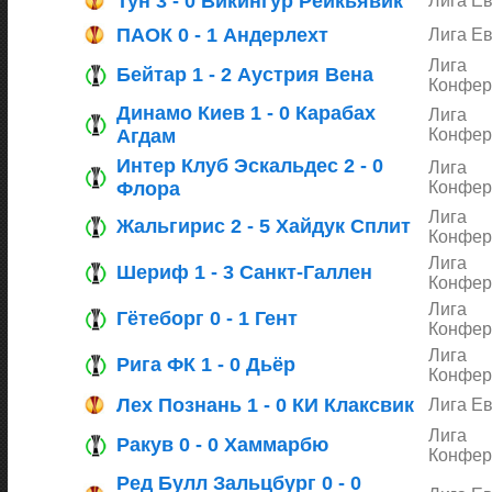
Тун 3 - 0 Викингур Рейкьявик
Лига Е
ПАОК 0 - 1 Андерлехт
Лига Е
Лига
Бейтар 1 - 2 Аустрия Вена
Конфер
Динамо Киев 1 - 0 Карабах
Лига
Агдам
Конфер
Интер Клуб Эскальдес 2 - 0
Лига
Флора
Конфер
Лига
Жальгирис 2 - 5 Хайдук Сплит
Конфер
Лига
Шериф 1 - 3 Санкт-Галлен
Конфер
Лига
Гётеборг 0 - 1 Гент
Конфер
Лига
Рига ФК 1 - 0 Дьёр
Конфер
Лех Познань 1 - 0 КИ Клаксвик
Лига Е
Лига
Ракув 0 - 0 Хаммарбю
Конфер
Ред Булл Зальцбург 0 - 0