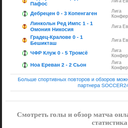
Лига Е
Пафос
Лига
Дебрецен 0 - 3 Копенгаген
Конфер
Линкольн Ред Импс 1 - 1
Лига Е
Омония Никосия
Градец-Кралове 0 - 1
Лига Е
Бешикташ
Лига
ЧФР Клуж 0 - 5 Тромсё
Конфер
Лига
Ноа Ереван 2 - 2 Сьон
Конфер
Больше спортивных повторов и обзоров можн
партнера SOCCER2
Смотреть голы и обзор матча онл
статистика