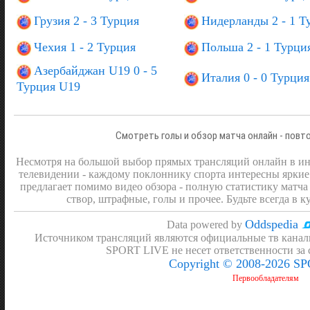
Грузия 2 - 3 Турция
Нидерланды 2 - 1 Т
Чехия 1 - 2 Турция
Польша 2 - 1 Турци
Азербайджан U19 0 - 5
Италия 0 - 0 Турция
Турция U19
Смотреть голы и обзор матча онлайн - повт
Несмотря на большой выбор прямых трансляций онлайн в инт
телевидении - каждому поклоннику спорта интересны яркие
предлагает помимо видео обзора - полную статистику матча 
створ, штрафные, голы и прочее. Будьте всегда в к
Oddspedia
Data powered by
Источником трансляций являются официальные тв канал
SPORT LIVE не несет ответственности за
Copyright © 2008-2026 S
Первообладателям