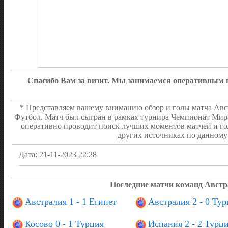
Спасибо Вам за визит. Мы занимаемся оперативным 
* Представляем вашему вниманию обзор и голы матча Австр
Футбол. Матч был сыгран в рамках турнира Чемпионат Мира 
оперативно проводит поиск лучших моментов матчей и го
других источниках по данному 
Дата: 21-11-2023 22:28
Последние матчи команд Австр
Австралия 1 - 1 Египет
Австралия 2 - 0 Ту
Косово 0 - 1 Турция
Испания 2 - 2 Турц