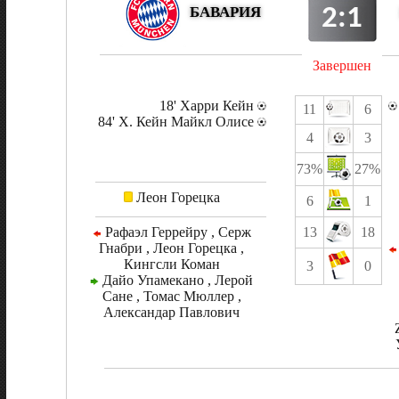
2:1
БАВАРИЯ
Завершен
18' Харри Кейн
11
6
84' Х. Кейн Майкл Олисе
4
3
73%
27%
Леон Горецка
6
1
Рафаэл Геррейру , Серж
13
18
Гнабри , Леон Горецка ,
Кингсли Коман
3
0
Дайо Упамекано , Лерой
Сане , Томас Мюллер ,
Александар Павлович