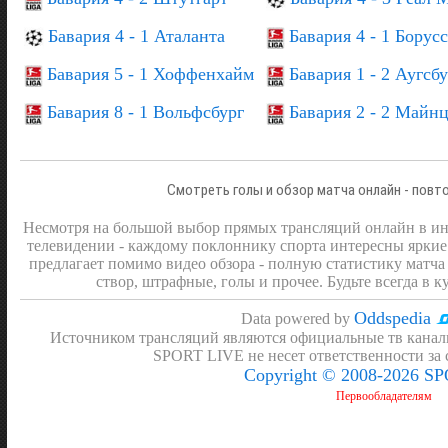
Бавария 4 - 1 Аталанта
Бавария 4 - 1 Борус
Бавария 5 - 1 Хоффенхайм
Бавария 1 - 2 Аугсб
Бавария 8 - 1 Вольфсбург
Бавария 2 - 2 Майн
Смотреть голы и обзор матча онлайн - повт
Несмотря на большой выбор прямых трансляций онлайн в инт
телевидении - каждому поклоннику спорта интересны яркие
предлагает помимо видео обзора - полную статистику матча 
створ, штрафные, голы и прочее. Будьте всегда в к
Oddspedia
Data powered by
Источником трансляций являются официальные тв канал
SPORT LIVE не несет ответственности за
Copyright © 2008-2026 S
Первообладателям