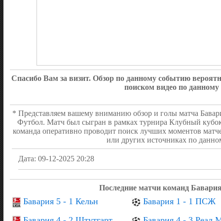
Спасибо Вам за визит. Обзор по данному событию вероя
поиском видео по данному
* Представляем вашему вниманию обзор и голы матча Бавария
Футбол. Матч был сыгран в рамках турнира Клубный кубо
команда оперативно проводит поиск лучших моментов матче
или других источниках по данном
Дата: 09-12-2025 20:28
Последние матчи команд Бавария
Бавария 5 - 1 Кельн
Бавария 1 - 1 ПСЖ
Бавария 4 - 2 Штутгарт
Бавария 4 - 3 Реал 