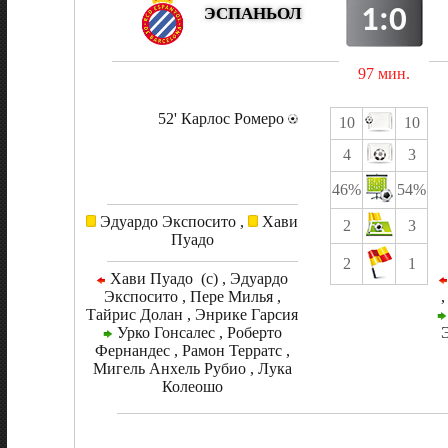
1:0
ЭСПАНЬОЛ
97 мин.
52' Карлос Ромеро
10
10
4
3
46%
54%
Эдуардо Экспосито ,
Хави
2
3
Пуадо
2
1
Хави Пуадо (c) , Эдуардо
Экспосито , Пере Милья ,
Тайрис Долан , Энрике Гарсия
Урко Гонсалес , Роберто
Фернандес , Рамон Терратс ,
Мигель Анхель Рубио , Лука
Колеошо