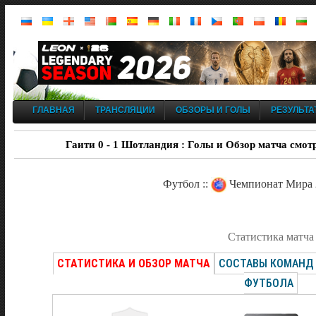
ГЛАВНАЯ
ТРАНСЛЯЦИИ
ОБЗОРЫ И ГОЛЫ
РЕЗУЛЬТА
Гаити 0 - 1 Шотландия : Голы и Обзор матча смотр
Футбол ::
Чемпионат Мира 2
Статистика матча
СТАТИСТИКА И ОБЗОР МАТЧА
СОСТАВЫ КОМАНД
ФУТБОЛА