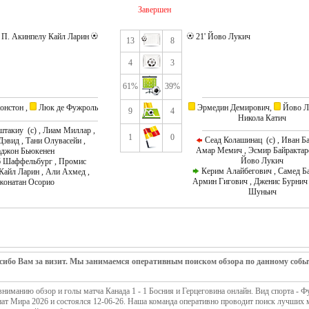
Завершен
' П. Акинпелу Кайл Ларин
21' Йово Лукич
13
8
4
3
61%
39%
онстон ,
Люк де Фужроль
Эрмедин Демирович,
Йово Л
9
4
Никола Катич
такиу (c) , Лиам Миллар ,
1
0
Сеад Колашинац (c) , Иван Б
эвид , Тани Олувасейи ,
Амар Мемич , Эсмир Байрактаре
аджон Бьюкенен
Йово Лукич
 Шаффельбург , Промис
Керим Алайбегович , Самед Ба
Кайл Ларин , Али Ахмед ,
Армин Гигович , Дженис Бурнич 
жонатан Осорио
Шуньич
сибо Вам за визит. Мы занимаемся оперативным поиском обзора по данному собы
ниманию обзор и голы матча Канада 1 - 1 Босния и Герцеговина онлайн. Вид спорта - Ф
ат Мира 2026 и состоялся 12-06-26. Наша команда оперативно проводит поиск лучших 