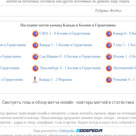
матчей на публичных хостингах или других источниках по данному виду спорта.
Рубрика: Футбол
Последние матчи команд Канада и Босния и Герцеговина
США 2 - 0 Босния и Герцеговина
Канада 6 - 0 К
ия и Герцеговина
Канада 1 - 1 Босния и Герцеговина
Уэльс 1 - 1 Бо
 и Герцеговина
Сан-Марино 0 - 6 Босния и Герцеговина
Италия 1 - 0 Б
 Герцеговина
Люксембург 4 - 1 Босния и Герцеговина
Лихтенштейн 0 
я и Герцеговина
Канада 1 - 2 Марокко
Румыния 4 - 1
Смотреть голы и обзор матча онлайн - повторы матчей и статистика
ор прямых трансляций онлайн в интернете, а также матчей в прямом эфире на телевиде
моменты матчей в повторе. Наша команда предлагает помимо видео обзора - полную стат
еристик - удары в створ, штрафные, голы и прочее. Будьте всегда в курсе всех событий в 
Data powered by
Oddspedia
очником трансляций являются официальные тв каналы и их видеоканалы на видеохости