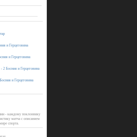
атар
сния и Герцеговина
осния и Герцеговина
- 2 Босния и Герцеговина
 Босния и Герцеговина
нии - каждому поклоннику
истику матча с описанием
мире спорта.
нгах