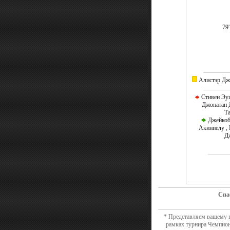
79
Алистэр Дж
Стивен Эуш
Джонатан Д
Т
Джейкоб
Акинпелу , 
Д
Спа
* Представляем вашему в
рамках турнира Чемпион