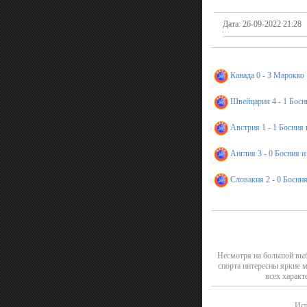
Дата: 26-09-2022 21:28
Канада 0 - 3 Марокко
Швейцария 4 - 1 Босн
Австрия 1 - 1 Босния
Англия 3 - 0 Босния и
Словакия 2 - 0 Босни
Несмотря на большой выб
спорта интересны яркие 
всех характ
Ист