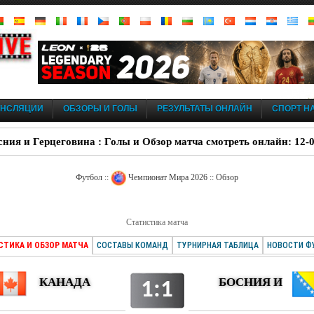
АНСЛЯЦИИ
ОБЗОРЫ И ГОЛЫ
РЕЗУЛЬТАТЫ ОНЛАЙН
СПОРТ НА
сния и Герцеговина : Голы и Обзор матча смотреть онлайн: 12-
Футбол ::
Чемпионат Мира 2026 :: Обзор
Статистика матча
СТИКА И ОБЗОР МАТЧА
СОСТАВЫ КОМАНД
ТУРНИРНАЯ ТАБЛИЦА
НОВОСТИ Ф
КАНАДА
БОСНИЯ И
1:1