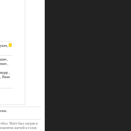
укич,
ашич ,
вич ,
ждар ,
, Иван
тию.
утбол. Матч был сыгран в
моментов матчей и голов