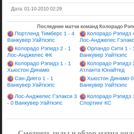
Дата: 01-10-2010 02:29
Последние матчи команд Колорадо Рэпи
Портленд Тимберс 1 - 4
Колорадо Рэпидз 4
Ванкувер Уайткэпс
Лос-Анджелес Гэлак
Колорадо Рэпидз 2 - 1
Орландо Сити 1 - 
Лос-Анджелес ФК
Ванкувер Уайткэпс
Колорадо Рэпидз 1 - 1
Колорадо Рэпидз 3
Хьюстон Динамо
Атланта Юнайтед
Сан-Диего 1 - 1
Хьюстон Динамо 0 
Ванкувер Уайткэпс
Ванкувер Уайткэпс
Лос-Анджелес Гэлакси 3
Колорадо Рэпидз 1
- 0 Ванкувер Уайткэпс
Спортинг КС
Смотреть голы и обзор матча онл