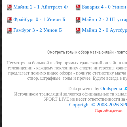
Майнц 2 - 1 Айнтрахт Ф
Бавария 4 - 0 Унион
Фрайбург 0 - 1 Унион Б
Майнц 2 - 2 Штутга
Гамбург 3 - 2 Унион Б
Майнц 2 - 0 Аугсбур
Смотреть голы и обзор матча онлайн - повт
Несмотря на большой выбор прямых трансляций онлайн в инт
телевидении - каждому поклоннику спорта интересны яркие
предлагает помимо видео обзора - полную статистику матча 
створ, штрафные, голы и прочее. Будьте всегда в к
Oddspedia
Data powered by
Источником трансляций являются официальные тв канал
SPORT LIVE не несет ответственности за
Copyright © 2008-2026 S
Первообладателям