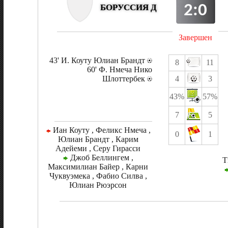
2:0
БОРУССИЯ Д
Завершен
43' И. Коуту Юлиан Брандт
8
11
60' Ф. Нмеча Нико
Шлоттербек
4
3
43%
57%
7
5
Иан Коуту , Феликс Нмеча ,
0
1
Юлиан Брандт , Карим
Адейеми , Серу Гирасси
Джоб Беллингем ,
Т
Максимилиан Байер , Карни
Чуквуэмека , Фабио Силва ,
Юлиан Рюэрсон