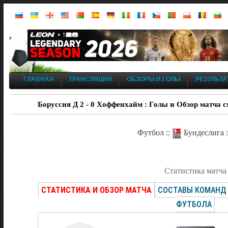
ГЛАВНАЯ
ТРАНСЛЯЦИИ
ОБЗОРЫ И ГОЛЫ
РЕЗУЛЬТА
Боруссия Д 2 - 0 Хоффенхайм : Голы и Обзор матча с
Футбол ::
Бундеслига :
Статистика матча
СТАТИСТИКА И ОБЗОР МАТЧА
СОСТАВЫ КОМАНД
ФУТБОЛА