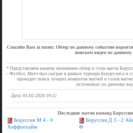
Спасибо Вам за визит. Обзор по данному событию вероя
поиском видео по данному
* Представляем вашему вниманию обзор и голы матча Борусс
- Футбол. Матч был сыгран в рамках турнира Бундеслига и с
проводит поиск лучших моментов матчей и голов матче
источниках по данному вид
Дата: 01-02-2026 19:12
Последние матчи команд Борусси
Боруссия М 4 - 0
Боруссия Д 3 - 2 Ай
Хоффенхайм
Ф