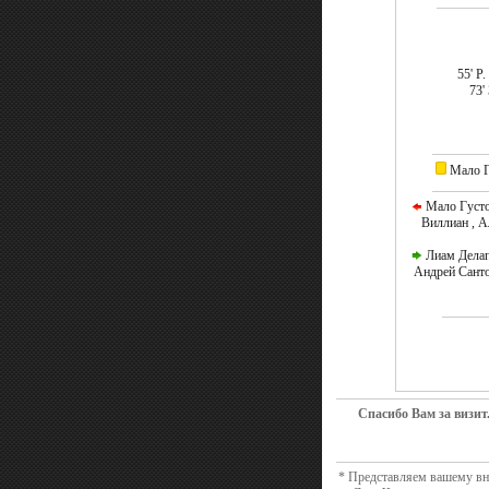
55' Р
73'
Мало Г
Мало Густо 
Виллиан , А
Лиам Делап 
Андрей Санто
Спасибо Вам за визит
* Представляем вашему вни