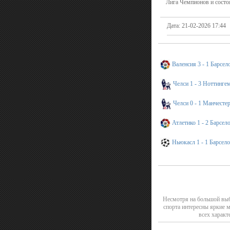
Лига Чемпионов и состо
Дата: 21-02-2026 17:44
Валенсия 3 - 1 Барсел
Челси 1 - 3 Ноттинге
Челси 0 - 1 Манчесте
Атлетико 1 - 2 Барсел
Ньюкасл 1 - 1 Барсело
Несмотря на большой выб
спорта интересны яркие 
всех характ