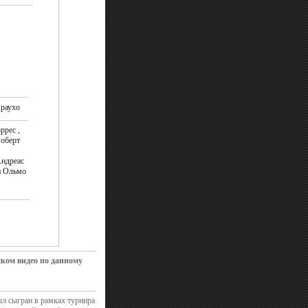
раухо
ррес ,
Роберт
Андреас
и Ольмо
ском видео по данному
ыл сыгран в рамках турнира