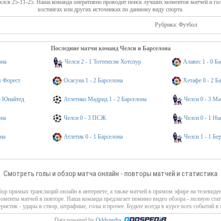
ялся 25-11-25. Наша команда оперативно проводит поиск лучших моментов матчей и го
хостингах или других источниках по данному виду спорта.
Рубрика: Футбол
Последние матчи команд Челси и Барселона
она
Челси 2 - 1 Тоттенхэм Хотспур
Алавес 1 - 0 Б
м Форест
Осасуна 1 - 2 Барселона
Хетафе 0 - 2 Б
р Юнайтед
Атлетико Мадрид 1 - 2 Барселона
Челси 0 - 3 М
она
Челси 0 - 3 ПСЖ
Челси 0 - 1 Н
на
Атлетик 0 - 1 Барселона
Челси 1 - 1 Бе
Смотреть голы и обзор матча онлайн - повторы матчей и статистика
ор прямых трансляций онлайн в интернете, а также матчей в прямом эфире на телевиде
моменты матчей в повторе. Наша команда предлагает помимо видео обзора - полную стат
еристик - удары в створ, штрафные, голы и прочее. Будьте всегда в курсе всех событий в 
Data powered by
Oddspedia