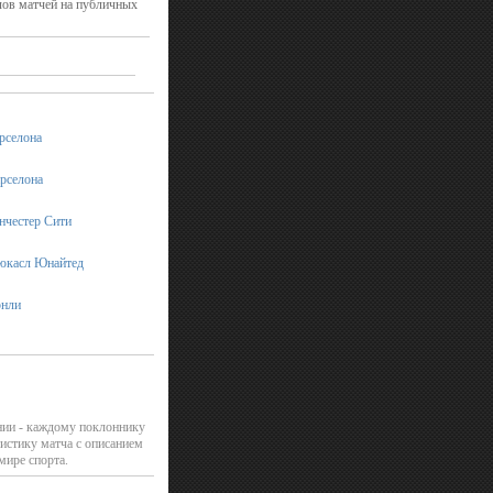
лов матчей на публичных
арселона
арселона
анчестер Сити
ьюкасл Юнайтед
рнли
нии - каждому поклоннику
истику матча с описанием
мире спорта.