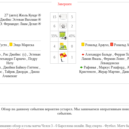
Завершен
27' (авто) Жюль Кунде
15
5
. Джеймс Эстеван Виллиан
 Э. Фернандес Лиам Делап
6
2
55%
45%
усто ,
Энцо Мареска
Рональд Араухо,
Рональд А
4
0
, Рис Джеймс (c) , Эстеван
Алехандро Бальде , Ферран То
6
1
лехандро Гарначо , Педру
Ламин Ямаль , Фермин Лопес , 
Нету
Левандовски
, Джейми Байноу-Гиттенс ,
Рафинья , Маркус Рэшфорд , 
с , Тайрик Джордж , Джош
Кристенсен , Жерар Мартин , Дан
Ачимпонг
. Обзор по данному событию вероятно устарел. Мы занимаемся оперативным пои
событию.
манию обзор и голы матча Челси 3 - 0 Барселона онлайн. Вид спорта - Футбол. Матч б