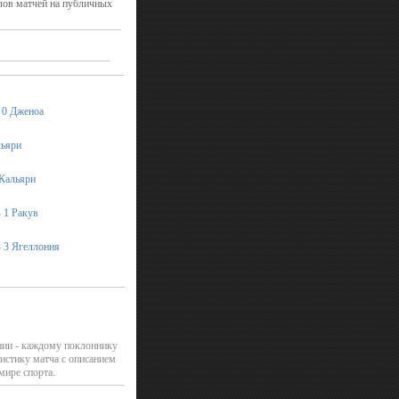
лов матчей на публичных
 0 Дженоа
льяри
 Кальяри
- 1 Ракув
- 3 Ягеллония
нии - каждому поклоннику
истику матча с описанием
мире спорта.