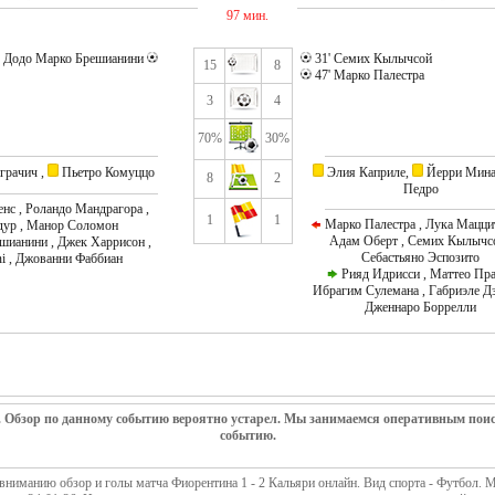
97 мин.
' Додо Марко Брешианини
31' Семих Кылычсой
15
8
47' Марко Палестра
3
4
70%
30%
грачич ,
Пьетро Комуццо
Элия Каприле,
Йерри Мина
8
2
Педро
нс , Роландо Мандрагора ,
1
1
Марко Палестра , Лука Маццит
ур , Манор Соломон
Адам Оберт , Семих Кылычсо
ианини , Джек Харрисон ,
Себастьяно Эспозито
ini , Джованни Фаббиан
Рияд Идрисси , Маттео Пра
Ибрагим Сулемана , Габриэле Дз
Дженнаро Боррелли
. Обзор по данному событию вероятно устарел. Мы занимаемся оперативным пои
событию.
ниманию обзор и голы матча Фиорентина 1 - 2 Кальяри онлайн. Вид спорта - Футбол. 