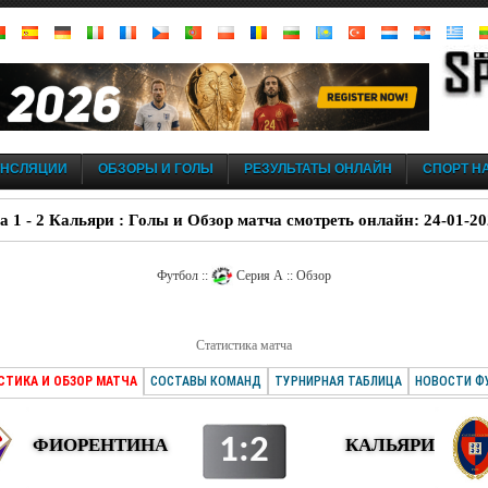
АНСЛЯЦИИ
ОБЗОРЫ И ГОЛЫ
РЕЗУЛЬТАТЫ ОНЛАЙН
СПОРТ НА
 1 - 2 Кальяри : Голы и Обзор матча смотреть онлайн: 24-01-20
Футбол ::
Серия А :: Обзор
Статистика матча
СТИКА И ОБЗОР МАТЧА
СОСТАВЫ КОМАНД
ТУРНИРНАЯ ТАБЛИЦА
НОВОСТИ Ф
1:2
ФИОРЕНТИНА
КАЛЬЯРИ