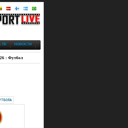
 ТВ
НОВОСТИ
26 : Футбол
УТБОЛА