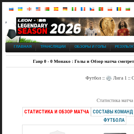
ГЛАВНАЯ
ТРАНСЛЯЦИИ
ОБЗОРЫ И ГОЛЫ
РЕЗУЛЬТА
Гавр 0 - 0 Монако : Голы и Обзор матча смотрет
Футбол ::
Лига 1 :: 
Статистика матча
СТАТИСТИКА И ОБЗОР МАТЧА
СОСТАВЫ КОМАНД
ФУТБОЛА