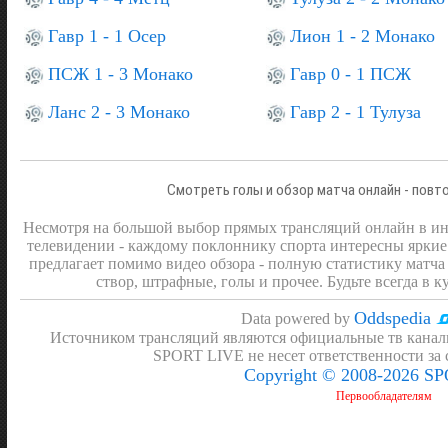
Гавр 1 - 1 Осер
Лион 1 - 2 Монако
ПСЖ 1 - 3 Монако
Гавр 0 - 1 ПСЖ
Ланс 2 - 3 Монако
Гавр 2 - 1 Тулуза
Смотреть голы и обзор матча онлайн - повт
Несмотря на большой выбор прямых трансляций онлайн в инт
телевидении - каждому поклоннику спорта интересны яркие
предлагает помимо видео обзора - полную статистику матча 
створ, штрафные, голы и прочее. Будьте всегда в к
Oddspedia
Data powered by
Источником трансляций являются официальные тв канал
SPORT LIVE не несет ответственности за
Copyright © 2008-2026 S
Первообладателям