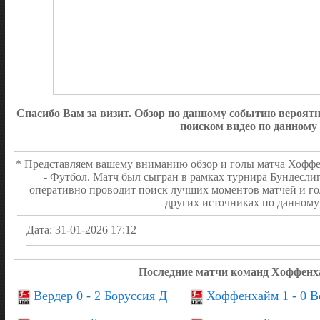
Спасибо Вам за визит. Обзор по данному событию вероя
поиском видео по данному
* Представляем вашему вниманию обзор и голы матча Хоффен
- Футбол. Матч был сыгран в рамках турнира Бундеслиг
оперативно проводит поиск лучших моментов матчей и го
других источниках по данному 
Дата: 31-01-2026 17:12
Последние матчи команд Хоффенх
Вердер 0 - 2 Боруссия Д
Хоффенхайм 1 - 0 В