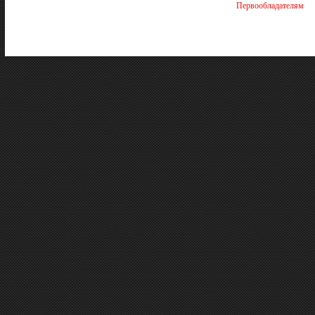
Первообладателям