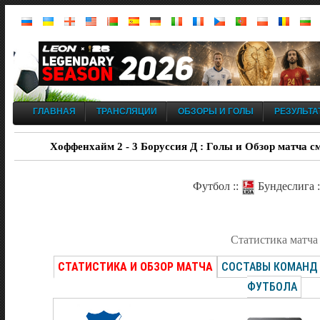
ГЛАВНАЯ
ТРАНСЛЯЦИИ
ОБЗОРЫ И ГОЛЫ
РЕЗУЛЬТА
Хоффенхайм 2 - 3 Боруссия Д : Голы и Обзор матча см
Футбол ::
Бундеслига :
Статистика матча
СТАТИСТИКА И ОБЗОР МАТЧА
СОСТАВЫ КОМАНД
ФУТБОЛА