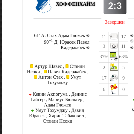
2:3
ХОФФЕНХАЙМ
Завершен
61' А. Стах Адам Гложек
11
17
+1
90
Д. Юрасек Павел
3
11
Кадержабек
37%
63%
Артур Шавес ,
Стэнли
2
5
Нсоки ,
Павел Кадержабек ,
Антон Стах ,
Умут
17
9
Тохумджу
6
0
Кевин Акпогума , Деннис
Гайгер , Мариус Бюльтер ,
Адам Гложек
Умут Тохумджу , Давид
Юрасек , Харис Табакович ,
Стэнли Нсоки