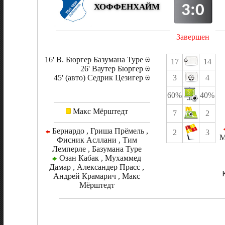
3:0
ХОФФЕНХАЙМ
Завершен
16' В. Бюргер Базумана Туре
17
14
26' Ваутер Бюргер
45' (авто) Седрик Цезигер
3
4
60%
40%
Макс Мёрштедт
7
2
Бернардо , Гриша Прёмель ,
2
3
М
Фисник Асллани , Тим
Лемперле , Базумана Туре
Озан Кабак , Мухаммед
Дамар , Александер Прасс ,
Андрей Крамарич , Макс
Мёрштедт