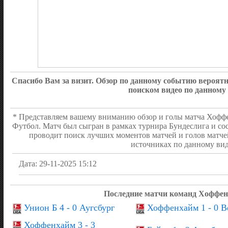
Спасибо Вам за визит. Обзор по данному событию вероя
поиском видео по данному
* Представляем вашему вниманию обзор и голы матча Хоффен
Футбол. Матч был сыгран в рамках турнира Бундеслига и сос
проводит поиск лучших моментов матчей и голов матче
источниках по данному вид
Дата: 29-11-2025 15:12
Последние матчи команд Хоффен
Унион Б 4 - 0 Аугсбург
Хоффенхайм 1 - 0 В
Хоффенхайм 3 - 3