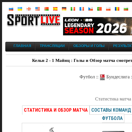
ГЛАВНАЯ
ТРАНСЛЯЦИИ
ОБЗОРЫ И ГОЛЫ
РЕЗУЛЬТА
Кельн 2 - 1 Майнц : Голы и Обзор матча смотрет
Футбол ::
Бундеслига :
Статистика матча
СТАТИСТИКА И ОБЗОР МАТЧА
СОСТАВЫ КОМАНД
ФУТБОЛА