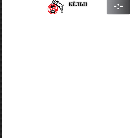
-:-
КЁЛЬН