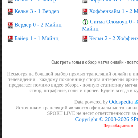
Кельн 3 - 1 Вердер
Хоффенхайм 1 - 2 
Сигма Оломоуц 0 - 
Вердер 0 - 2 Майнц
Майнц
Байер 1 - 1 Майнц
Кельн 2 - 2 Хоффен
Смотреть голы и обзор матча онлайн - повт
Несмотря на большой выбор прямых трансляций онлайн в инт
телевидении - каждому поклоннику спорта интересны яркие
предлагает помимо видео обзора - полную статистику матча 
створ, штрафные, голы и прочее. Будьте всегда в к
Oddspedia
Data powered by
Источником трансляций являются официальные тв канал
SPORT LIVE не несет ответственности за
Copyright © 2008-2026 S
Первообладателям