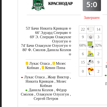
5:0
КРАСНОДАР
Завершен
53' Бачи Никита Кривцов
22
14
66' Эдуард Сперцян
69' Э. Сперцян Олакунле
9
3
Олусегун
68%
32%
74' Бачи Олакунле Олусегун
80' Ф. Смолов Данила Козлов
6
2
15
9
Лукас Оласа ,
Мозес
Кобнан ,
Кевин Пина
0
2
Лукас Оласа , Жоау Виктор ,
Никита Кривцов , Мозес
Кобнан
Данила Козлов , Фёдор
Смолов , Олакунле Олусегун ,
Сергей Петров