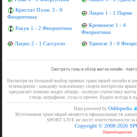
Кристал Пэлас 3 - 0
Лацио 1 - 1 Парма
Фиорентина
Кремонезе 1 - 4
Ракув 1 - 2 Фиорентина
Фиорентина
Лацио 2 - 1 Сассуоло
Удинезе 3 - 0 Фиор
Смотреть голы и обзор матча онлайн - повт
Несмотря на большой выбор прямых трансляций онлайн в инт
телевидении - каждому поклоннику спорта интересны яркие
предлагает помимо видео обзора - полную статистику матча 
створ, штрафные, голы и прочее. Будьте всегда в к
Oddspedia
Data powered by
Источником трансляций являются официальные тв канал
SPORT LIVE не несет ответственности за
Copyright © 2008-2026 S
Первообладателям