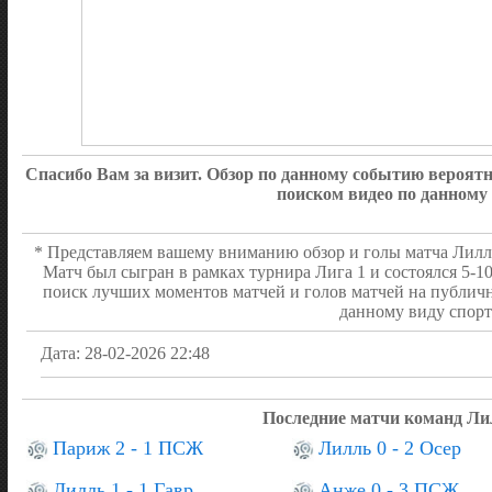
Спасибо Вам за визит. Обзор по данному событию вероя
поиском видео по данному
* Представляем вашему вниманию обзор и голы матча Лилль
Матч был сыгран в рамках турнира Лига 1 и состоялся 5-1
поиск лучших моментов матчей и голов матчей на публич
данному виду спорт
Дата: 28-02-2026 22:48
Последние матчи команд Л
Париж 2 - 1 ПСЖ
Лилль 0 - 2 Осер
Лилль 1 - 1 Гавр
Анже 0 - 3 ПСЖ