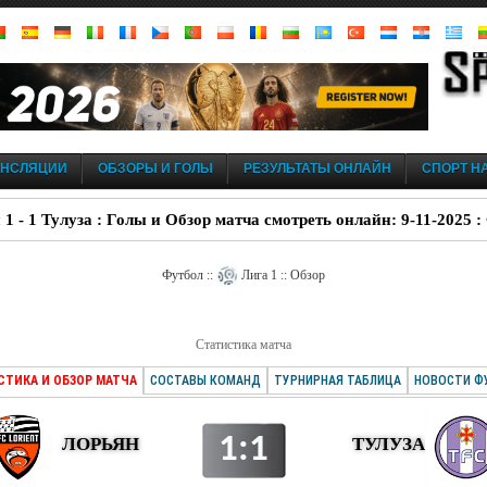
АНСЛЯЦИИ
ОБЗОРЫ И ГОЛЫ
РЕЗУЛЬТАТЫ ОНЛАЙН
СПОРТ НА
1 - 1 Тулуза : Голы и Обзор матча смотреть онлайн: 9-11-2025 
Футбол ::
Лига 1 :: Обзор
Статистика матча
СТИКА И ОБЗОР МАТЧА
СОСТАВЫ КОМАНД
ТУРНИРНАЯ ТАБЛИЦА
НОВОСТИ Ф
1:1
ЛОРЬЯН
ТУЛУЗА