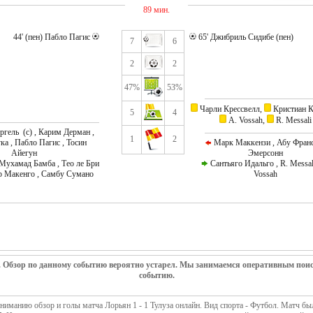
89 мин.
44' (пен) Пабло Пагис
65' Джибриль Сидибе (пен)
7
6
2
2
47%
53%
Чарли Крессвелл,
Кристиан К
5
4
A. Vossah,
R. Messali
гель (c) , Карим Дерман ,
1
2
а , Пабло Пагис , Тосин
Марк Маккензи , Абу Франс
Айегун
Эмерсонн
 Мухамад Бамба , Тео ле Бри
Сантьяго Идальго , R. Messali
р Макенго , Самбу Сумано
Vossah
. Обзор по данному событию вероятно устарел. Мы занимаемся оперативным пои
событию.
иманию обзор и голы матча Лорьян 1 - 1 Тулуза онлайн. Вид спорта - Футбол. Матч бы