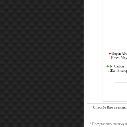
Лорен Абер
Йоэль Мвук
N. Cadiou ,
, Жан-Викто
Спасибо Вам за визит
* Представляем вашему вн