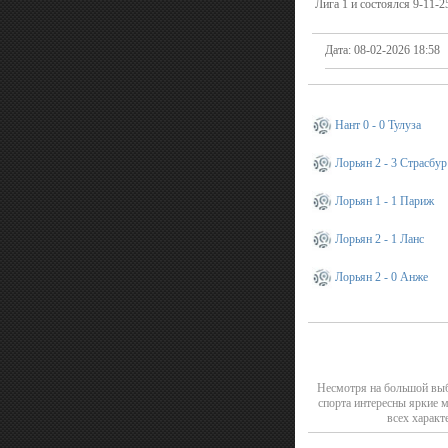
Лига 1 и состоялся 9-11-
Дата: 08-02-2026 18:58
Нант 0 - 0 Тулуза
Лорьян 2 - 3 Страсбур
Лорьян 1 - 1 Париж
Лорьян 2 - 1 Ланс
Лорьян 2 - 0 Анже
Несмотря на большой выб
спорта интересны яркие 
всех характ