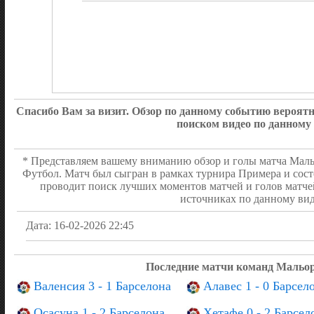
Спасибо Вам за визит. Обзор по данному событию вероя
поиском видео по данному
* Представляем вашему вниманию обзор и голы матча Мальор
Футбол. Матч был сыгран в рамках турнира Примера и сост
проводит поиск лучших моментов матчей и голов матче
источниках по данному вид
Дата: 16-02-2026 22:45
Последние матчи команд Мальор
Валенсия 3 - 1 Барселона
Алавес 1 - 0 Барсел
Осасуна 1 - 2 Барселона
Хетафе 0 - 2 Барсел