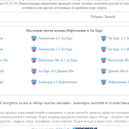
ся 21-11-25. Наша команда оперативно проводит поиск лучших моментов матчей и гол
хостингах или других источниках по данному виду спорта.
Рубрика: Хоккей
Последние матчи команд Нефтехимик и Ак Барс
ив
Локомотив 4-1 Ак Барс
Ак Барс 2-1 
ив
Локомотив 1-5 Ак Барс
Ак Барс 4-1 
рг Мг
Металлург Мг 4-2 Ак Барс
Металлург Мг
 Мн
Ак Барс 4-0 Динамо Мн
Динамо Мн 4-
арс
Авангард 4-3 Нефтехимик
Нефтехимик 2
Смотреть голы и обзор матча онлайн - повторы матчей и статистика
ор прямых трансляций онлайн в интернете, а также матчей в прямом эфире на телевиде
моменты матчей в повторе. Наша команда предлагает помимо видео обзора - полную стат
еристик - удары в створ, штрафные, голы и прочее. Будьте всегда в курсе всех событий в 