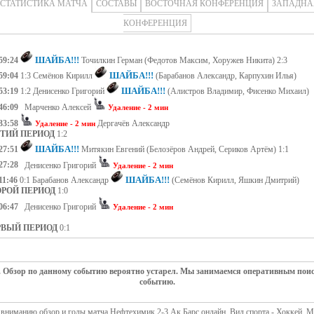
СТАТИСТИКА МАТЧА
СОСТАВЫ
ВОСТОЧНАЯ КОНФЕРЕНЦИЯ
ЗАПАДНА
КОНФЕРЕНЦИЯ
ШАЙБА!!!
59:24
Точилкин Герман (Федотов Максим, Хоружев Никита) 2:3
ШАЙБА!!!
59:04
1:3 Семёнов Кирилл
(Барабанов Александр, Карпухин Илья)
ШАЙБА!!!
53:19
1:2 Денисенко Григорий
(Алистров Владимир, Фисенко Михаил)
46:09
Марченко Алексей
Удаление - 2 мин
33:58
Дергачёв Александр
Удаление - 2 мин
ЕТИЙ ПЕРИОД
1:2
ШАЙБА!!!
27:51
Митякин Евгений (Белозёров Андрей, Сериков Артём) 1:1
27:28
Денисенко Григорий
Удаление - 2 мин
ШАЙБА!!!
11:46
0:1 Барабанов Александр
(Семёнов Кирилл, Яшкин Дмитрий)
ОРОЙ ПЕРИОД
1:0
06:47
Денисенко Григорий
Удаление - 2 мин
РВЫЙ ПЕРИОД
0:1
. Обзор по данному событию вероятно устарел. Мы занимаемся оперативным пои
событию.
вниманию обзор и голы матча Нефтехимик 2-3 Ак Барс онлайн. Вид спорта - Хоккей. М