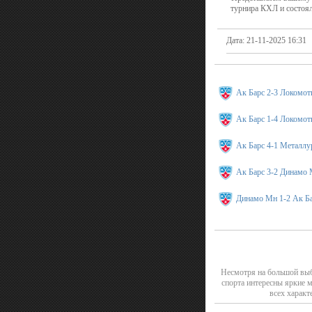
турнира КХЛ и состоял
Дата: 21-11-2025 16:31
Ак Барс 2-3 Локомот
Ак Барс 1-4 Локомот
Ак Барс 4-1 Металлу
Ак Барс 3-2 Динамо
Динамо Мн 1-2 Ак Б
Несмотря на большой выб
спорта интересны яркие 
всех характ