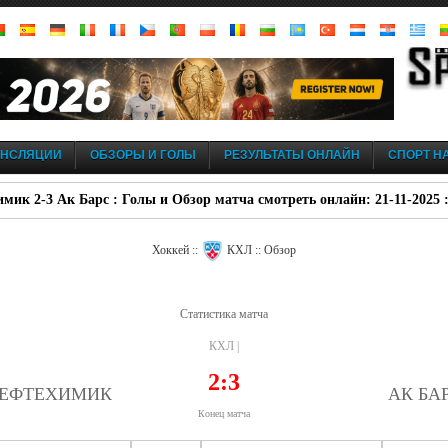
АНСЛЯЦИИ
ОБЗОРЫ И ГОЛЫ
РЕЗУЛЬТАТЫ ОНЛАЙН
СПОРТ НА
мик 2-3 Ак Барс : Голы и Обзор матча смотреть онлайн: 21-11-2025 
Хоккей ::
КХЛ :: Обзор
Статистика матча
КХЛ |
2:3
ЕФТЕХИМИК
АК БА
Конец матча