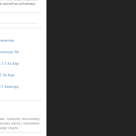
ов матчей на публичных
Локомотив
Металлург Мг
 2-5 Ак Барс
5 Ак Барс
-5 Авангард
нии - каждому поклоннику
истику матча с описанием
мире спорта.