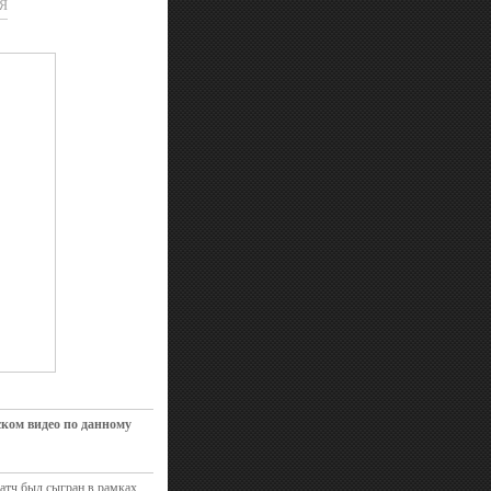
Я
ском видео по данному
атч был сыгран в рамках