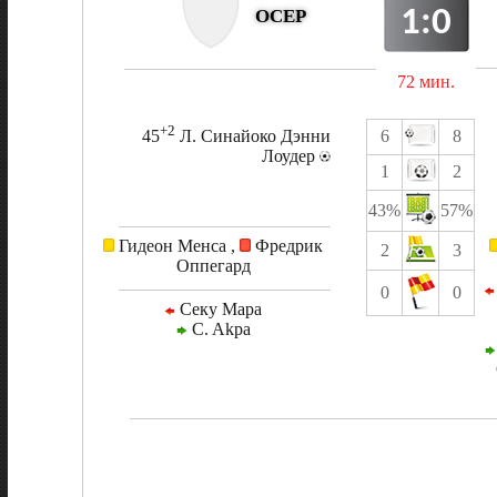
1:0
ОСЕР
72 мин.
+2
6
8
45
Л. Синайоко Дэнни
Лоудер
1
2
43%
57%
Гидеон Менса ,
Фредрик
2
3
Оппегард
0
0
Секу Мара
C. Akpa