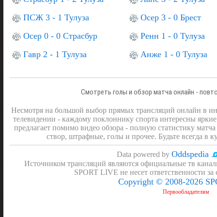
ПСЖ 3 - 1 Тулуза
Осер 3 - 0 Брест
Осер 0 - 0 Страсбур
Ренн 1 - 0 Тулуза
Гавр 2 - 1 Тулуза
Анже 1 - 0 Тулуза
Смотреть голы и обзор матча онлайн - повт
Несмотря на большой выбор прямых трансляций онлайн в инт
телевидении - каждому поклоннику спорта интересны яркие
предлагает помимо видео обзора - полную статистику матча 
створ, штрафные, голы и прочее. Будьте всегда в к
Oddspedia
Data powered by
Источником трансляций являются официальные тв канал
SPORT LIVE не несет ответственности за
Copyright © 2008-2026 S
Первообладателям