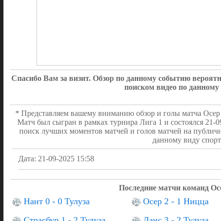
Спасибо Вам за визит. Обзор по данному событию вероя
поиском видео по данному
* Представляем вашему вниманию обзор и голы матча Осер 1
Матч был сыгран в рамках турнира Лига 1 и состоялся 21-
поиск лучших моментов матчей и голов матчей на публич
данному виду спорт
Дата: 21-09-2025 15:58
Последние матчи команд Осе
Нант 0 - 0 Тулуза
Осер 2 - 1 Ницца
Страсбур 1 - 2 Тулуза
Ланс 3 - 2 Тулуза