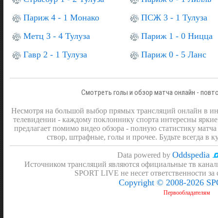
Париж 4 - 1 Монако
ПСЖ 3 - 1 Тулуза
Метц 3 - 4 Тулуза
Париж 1 - 0 Ницца
Гавр 2 - 1 Тулуза
Париж 0 - 5 Ланс
Смотреть голы и обзор матча онлайн - повт
Несмотря на большой выбор прямых трансляций онлайн в инт
телевидении - каждому поклоннику спорта интересны яркие
предлагает помимо видео обзора - полную статистику матча 
створ, штрафные, голы и прочее. Будьте всегда в к
Oddspedia
Data powered by
Источником трансляций являются официальные тв канал
SPORT LIVE не несет ответственности за
Copyright © 2008-2026 S
Первообладателям