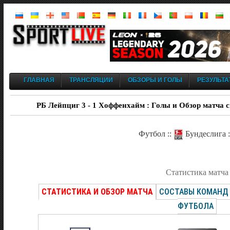
ГЛАВНАЯ
ТРАНСЛЯЦИИ
ОБЗОРЫ И ГОЛЫ
РЕЗУЛЬТА
РБ Лейпциг 3 - 1 Хоффенхайм : Голы и Обзор матча с
Футбол ::
Бундеслига :
Статистика матча
СТАТИСТИКА И ОБЗОР МАТЧА
СОСТАВЫ КОМАНД
ФУТБОЛА