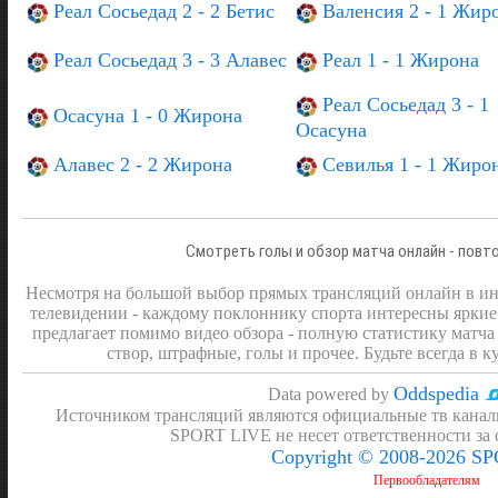
Реал Сосьедад 2 - 2 Бетис
Валенсия 2 - 1 Жир
Реал Сосьедад 3 - 3 Алавес
Реал 1 - 1 Жирона
Реал Сосьедад 3 - 1
Осасуна 1 - 0 Жирона
Осасуна
Алавес 2 - 2 Жирона
Севилья 1 - 1 Жиро
Смотреть голы и обзор матча онлайн - повт
Несмотря на большой выбор прямых трансляций онлайн в инт
телевидении - каждому поклоннику спорта интересны яркие
предлагает помимо видео обзора - полную статистику матча 
створ, штрафные, голы и прочее. Будьте всегда в к
Oddspedia
Data powered by
Источником трансляций являются официальные тв канал
SPORT LIVE не несет ответственности за
Copyright © 2008-2026 S
Первообладателям