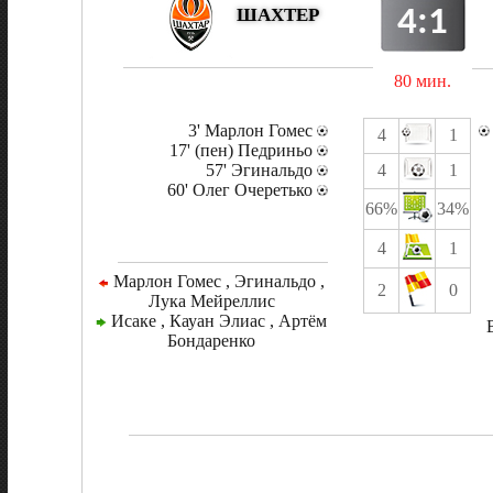
4:1
ШАХТЕР
80 мин.
3' Марлон Гомес
4
1
17' (пен) Педриньо
57' Эгинальдо
4
1
60' Олег Очеретько
66%
34%
4
1
Марлон Гомес , Эгинальдо ,
2
0
Лука Мейреллис
Исаке , Кауан Элиас , Артём
Бондаренко