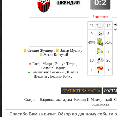
0:2
ШКЕНДИЯ
Завершен
21
12
9
5
49%
51%
Стенио Жуниор ,
Висар Муслиу
4
3
,
Эгзон Бейтулай
13
20
Гледи Мици , Эннур Тотре ,
Валмир Нафиу
1
1
Ремзифаик Селмани , Шефит
Шефити , Бесмир Бойку
СТАТИСТИКА МАТЧА
СОСТА
Стадион: Национальная арена Филипп II Македонский 
облачность
Спасибо Вам за визит. Обзор по данному событию