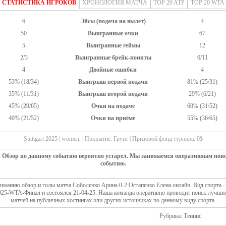
СТАТИСТИКА ИГРОКОВ
ХРОНОЛОГИЯ МАТЧА
TOP 20 ATP
TOP 20 WTA
6
Эйсы (подача на вылет)
4
50
Выигранные очки
67
5
Выигранные геймы
12
2/3
Выигранные брейк-поинты
6/11
4
Двойные ошибки
4
53% (18/34)
Выигрыш первой подачи
81% (25/31)
35% (11/31)
Выигрыш второй подачи
29% (6/21)
45% (29/65)
Очки на подаче
60% (31/52)
40% (21/52)
Очки на приёме
55% (36/65)
Stuttgart 2025 | women, | Покрытие: Грунт | Призовой фонд турнира: 0$
. Обзор по данному событию вероятно устарел. Мы занимаемся оперативным пои
событию.
манию обзор и голы матча Соболенко Арина 0-2 Остапенко Елена онлайн. Вид спорта -
 2025-WTA-Финал и состоялся 21-04-25. Наша команда оперативно проводит поиск лучши
матчей на публичных хостингах или других источниках по данному виду спорта.
Рубрика: Теннис