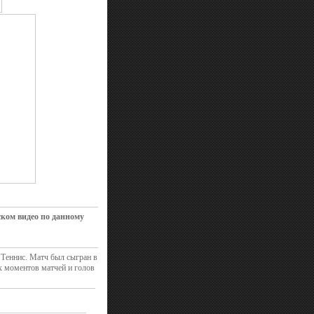
ском видео по данному
 Теннис. Матч был сыгран в
х моментов матчей и голов