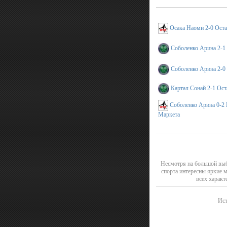
Осака Наоми 2-0 Оста
Соболенко Арина 2-1
Соболенко Арина 2-0
Картал Сонай 2-1 Ост
Соболенко Арина 0-2
Маркета
Несмотря на большой выб
спорта интересны яркие 
всех характ
Ист