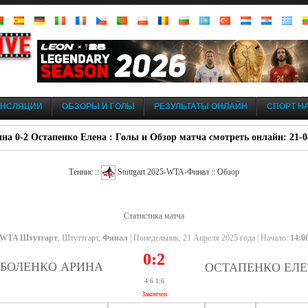
АНСЛЯЦИИ
ОБЗОРЫ И ГОЛЫ
РЕЗУЛЬТАТЫ ОНЛАЙН
СПОРТ НА
на 0-2 Остапенко Елена : Голы и Обзор матча смотреть онлайн: 21-04
Теннис ::
Stuttgart 2025-WTA-Финал :: Обзор
Статистика матча
WTA Штутгарт
, Штуттгарт,
Финал
| Понедельник, 21 Апреля 2025 года | Начало:
14:0
0:2
БОЛЕНКО АРИНА
ОСТАПЕНКО ЕЛ
4:6 1:6
Закончен