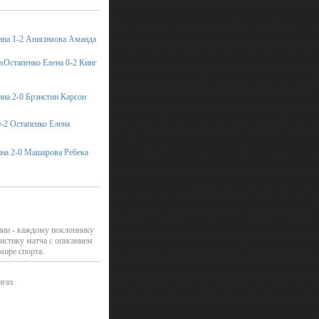
ина 1-2 Анисимова Аманда
Остапенко Елена 0-2 Кинг
на 2-0 Брэнстин Карсон
-2 Остапенко Елена
на 2-0 Машарова Ребека
нии - каждому поклоннику
истику матча с описанием
мире спорта.
нгах