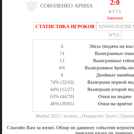
2:0
СОБОЛЕНКО АРИНА
6:3 7:5
Закончен
СТАТИСТИКА ИГРОКОВ
ХРОНОЛОГИЯ 
WTA
4
Эйсы (подача на выл
74
Выигранные очк
13
Выигранные гейм
4/6
Выигранные брейк-п
4
Двойные ошибки
74% (32/43)
Выигрыш первой по
44% (12/27)
Выигрыш второй по
63% (44/70)
Очки на подаче
46% (30/65)
Очки на приёме
Madrid 2025 | women, | Покрытие: Грунт | Приз
Спасибо Вам за визит. Обзор по данному событию вероя
поиском видео по данному