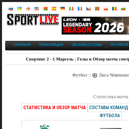
ГЛАВНАЯ
ТРАНСЛЯЦИИ
ОБЗОРЫ И ГОЛЫ
РЕЗУЛЬТА
Спортинг 2 - 1 Марсель : Голы и Обзор матча смот
Футбол ::
Лига Чемпионов
Статистика матча
СТАТИСТИКА И ОБЗОР МАТЧА
СОСТАВЫ КОМАНД
ФУТБОЛА