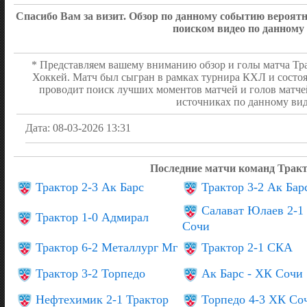
01:04
Михаил) 1:0
Спасибо Вам за визит. Обзор по данному событию вероя
поиском видео по данному
ПЕРВЫЙ ПЕРИОД
2:0
* Представляем вашему вниманию обзор и голы матча Тра
Хоккей. Матч был сыгран в рамках турнира КХЛ и состоя
проводит поиск лучших моментов матчей и голов матче
источниках по данному вид
Дата: 08-03-2026 13:31
Последние матчи команд Трак
Трактор 2-3 Ак Барс
Трактор 3-2 Ак Бар
Салават Юлаев 2-1
Трактор 1-0 Адмирал
Сочи
Трактор 6-2 Металлург Мг
Трактор 2-1 СКА
Трактор 3-2 Торпедо
Ак Барс - ХК Сочи
Нефтехимик 2-1 Трактор
Торпедо 4-3 ХК Со