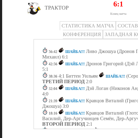
6:1
ТРАКТОР
Конец матча
СТАТИСТИКА МАТЧА
СОСТА
КОНФЕРЕНЦИЯ
ЗАПАДНАЯ 
Ливо Джошуа (Дронов Г
ШАЙБА!!!
56:42
Михаил) 6:1
Дронов Григорий (Дэй 
ШАЙБА!!!
42:56
5:1
4:1 Биттен Уильям
(Серо
ШАЙБА!!!
38:36
ТРЕТИЙ ПЕРИОД
2:0
Дэй Логан (Никонов Анд
ШАЙБА!!!
32:04
4:0
Кравцов Виталий (Григ
ШАЙБА!!!
21:39
Джошуа) 3:0
Кравцов Виталий (Глото
ШАЙБА!!!
18:16
Василий, Дер-Аргучинцев Семён, Дер-Аргуч
ВТОРОЙ ПЕРИОД
2:1
Сероух Даниил
13:24
Удаление - 5 мин
Ливо Джошуа (Кравцов 
ШАЙБА!!!