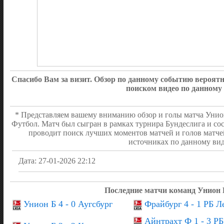
Спасибо Вам за визит. Обзор по данному событию вероя
поиском видео по данному
* Представляем вашему вниманию обзор и голы матча Унион 
Футбол. Матч был сыгран в рамках турнира Бундеслига и сос
проводит поиск лучших моментов матчей и голов матче
источниках по данному вид
Дата: 27-01-2026 22:12
Последние матчи команд Унион 
Унион Б 4 - 0 Аугсбург
Фрайбург 4 - 1 РБ 
Айнтрахт Ф 1 - 3 РБ