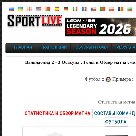
ГЛАВНАЯ
ТРАНСЛЯЦИИ
ОБЗОРЫ И ГОЛЫ
РЕЗУЛЬТА
Вальядолид 2 - 3 Осасуна : Голы и Обзор матча смо
Футбол ::
Примера ::
Статистика матча
СТАТИСТИКА И ОБЗОР МАТЧА
СОСТАВЫ КОМАНД
ФУТБОЛА