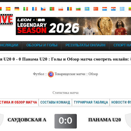
АНСЛЯЦИИ
ОБЗОРЫ И ГОЛЫ
РЕЗУЛЬТАТЫ ОНЛАЙН
СПОРТ НА
 U20 0 - 0 Панама U20 : Голы и Обзор матча смотреть онлайн: 
Футбол ::
Товарищеские матчи :: Обзор
Статистика матча
СТИКА И ОБЗОР МАТЧА
СОСТАВЫ КОМАНД
ТУРНИРНАЯ ТАБЛИЦА
НОВОСТИ Ф
0:0
САУДОВСКАЯ А
ПАНАМА U20