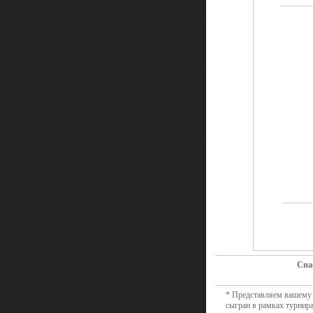
Спа
* Представляем вашему 
сыгран в рамках турнир