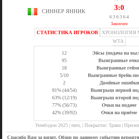
3:0
СИННЕР ЯННИК
6:3 6:3 6:4
Закончен
СТАТИСТИКА ИГРОКОВ
ХРОНОЛОГИЯ 
WTA
12
Эйсы (подача на выл
95
Выигранные очк
18
Выигранные гейм
5/10
Выигранные брейк-п
2
Двойные ошибки
81% (44/54)
Выигрыш первой по
63% (12/19)
Выигрыш второй по
77% (56/73)
Очки на подаче
42% (39/92)
Очки на приёме
Уимблдон 2025 | men, | Покрытие: Трава | Призо
Спасибо Вам за визит. Обзор по данному событию вероя