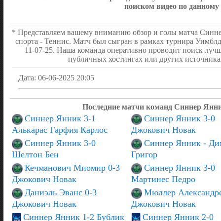
поиском видео по данному
* Представляем вашему вниманию обзор и голы матча Синн
спорта - Теннис. Матч был сыгран в рамках турнира Уимб
11-07-25. Наша команда оперативно проводит поиск лучш
публичных хостингах или других источника
Дата: 06-06-2025 20:05
Последние матчи команд Синнер Янн
Синнер Янник 3-1
Синнер Янник 3-0
Алькарас Гарфия Карлос
Джокович Новак
Синнер Янник 3-0
Синнер Янник - Ди
Шелтон Бен
Григор
Кечманович Миомир 0-3
Синнер Янник 3-0
Джокович Новак
Мартинес Педро
Даниэль Эванс 0-3
Мюллер Александре
Джокович Новак
Джокович Новак
Синнер Янник 1-2 Бублик
Синнер Янник 2-0