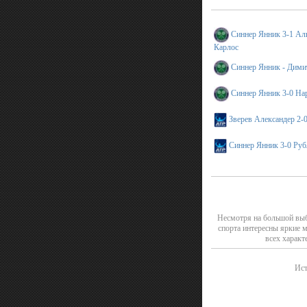
Синнер Янник 3-1 Ал
Карлос
Синнер Янник - Дими
Синнер Янник 3-0 На
Зверев Александер 2-
Синнер Янник 3-0 Ру
Несмотря на большой выб
спорта интересны яркие 
всех характ
Ист