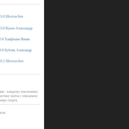
3-0 Шелтон Бен
3-0 Вукич Александар
2-0 Ханфманн Янник
3-0 Бублик Александр
 0-2 Шелтон Бен
нии - каждому поклоннику
истику матча с описанием
мире спорта.
нгах