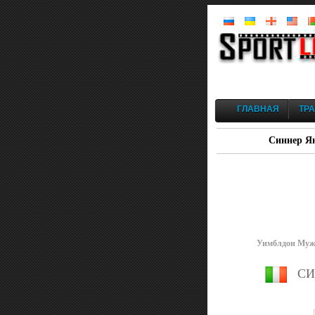
ГЛАВНАЯ
ТР
Синнер Ян
Уимблдон Муж
СИ