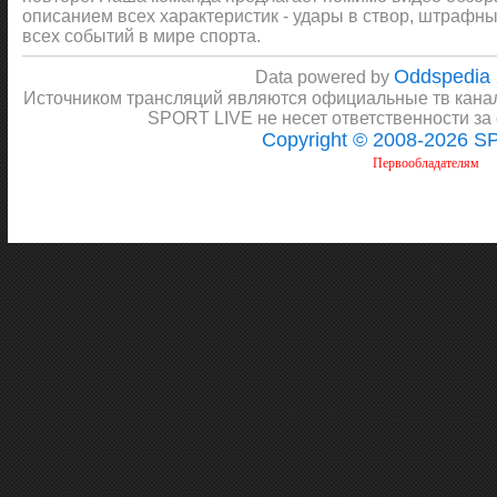
описанием всех характеристик - удары в створ, штрафные
всех событий в мире спорта.
Oddspedia
Data powered by
Источником трансляций являются официальные тв канал
SPORT LIVE не несет ответственности за
Copyright © 2008-2026 
Первообладателям