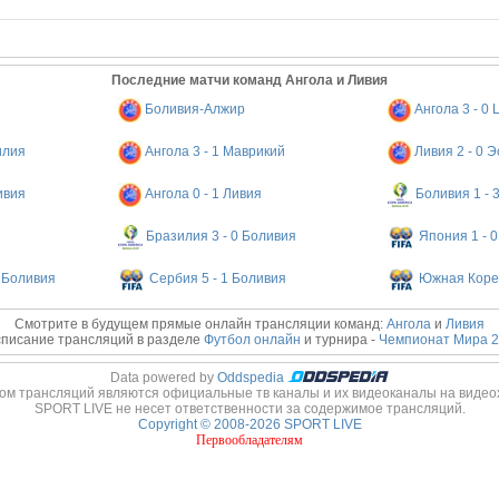
Последние матчи команд Ангола и Ливия
Боливия-Алжир
Ангола 3 - 0
илия
Ангола 3 - 1 Маврикий
Ливия 2 - 0 
ивия
Ангола 0 - 1 Ливия
Боливия 1 - 
Бразилия 3 - 0 Боливия
Япония 1 - 
 Боливия
Сербия 5 - 1 Боливия
Южная Корея
Смотрите в будущем прямые онлайн трансляции команд:
Ангола
и
Ливия
писание трансляций в разделе
Футбол онлайн
и турнира -
Чемпионат Мира 2
Data powered by
Oddspedia
ом трансляций являются официальные тв каналы и их видеоканалы на видео
SPORT LIVE не несет ответственности за содержимое трансляций.
Copyright © 2008-2026 SPORT LIVE
Первообладателям