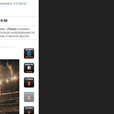
рикейнз 4-5 Вегас
19:00
ла - Ливия
в рамках
ю полную информацию по
ицы и многое другое.