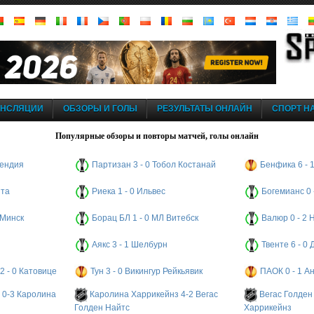
АНСЛЯЦИИ
ОБЗОРЫ И ГОЛЫ
РЕЗУЛЬТАТЫ ОНЛАЙН
СПОРТ НА
Популярные обзоры и повторы матчей, голы онлайн
кендия
Партизан 3 - 0 Тобол Костанай
Бенфика 6 - 
ита
Риека 1 - 0 Ильвес
Богемианс 0
 Минск
Борац БЛ 1 - 0 МЛ Витебск
Валюр 0 - 2
Аякс 3 - 1 Шелбурн
Твенте 6 - 0
2 - 0 Катовице
Тун 3 - 0 Викингур Рейкьявик
ПАОК 0 - 1 А
 0-3 Каролина
Каролина Харрикейнз 4-2 Вегас
Вегас Голден
Голден Найтс
Харрикейнз