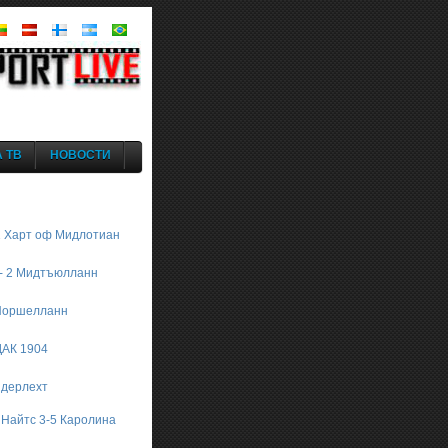
 ТВ
НОВОСТИ
1 Харт оф Мидлотиан
 - 2 Мидтъюлланн
 Норшелланн
 ДАК 1904
ндерлехт
 Найтс 3-5 Каролина