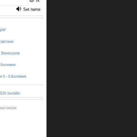
 ЦАР
Эсватини
3 Венесуэла
0 Боливия
 0 - 0 Боливия
026 онлайн
хостингах