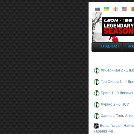
ГЛАВНАЯ
ТР
Хиберниан 2 - 1 Ш
Тре Фиори 1 - 4 Др
Брага 1 - 0 Динамо
Лугано 2 - 0 НСИ
Хапоэль Тель-Авив 
Вегас Голден Найтс
Харрикейнз