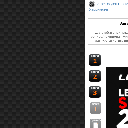
Вегас Голден Найтс
Харрикейнз
Анго
Для любителей тако
турнира Чемпионат Мир
матчу, статистику и