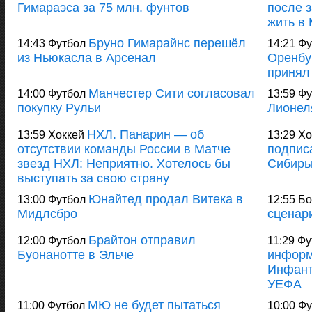
Гимараэса за 75 млн. фунтов
после 
жить в
Бруно Гимарайнс перешёл
14:43 Футбол
14:21 Ф
из Ньюкасла в Арсенал
Оренбу
принял
Манчестер Сити согласовал
14:00 Футбол
13:59 Ф
покупку Рульи
Лионел
НХЛ. Панарин — об
13:59 Хоккей
13:29 Хо
отсутствии команды России в Матче
подпис
звезд НХЛ: Неприятно. Хотелось бы
Сибир
выступать за свою страну
Юнайтед продал Витека в
13:00 Футбол
12:55 Бо
Мидлсбро
сценар
Брайтон отправил
12:00 Футбол
11:29 Ф
Буонанотте в Эльче
информ
Инфант
УЕФА
МЮ не будет пытаться
11:00 Футбол
10:00 Ф