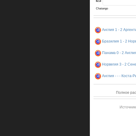
Англия 1 - 2 Арген
Бразилия 1 - 2 Нор
Панама 0 - 2 Англи
Норвегия 3 - 2 Сен
Англия - - - Коста-Р
Полное рас
Источник