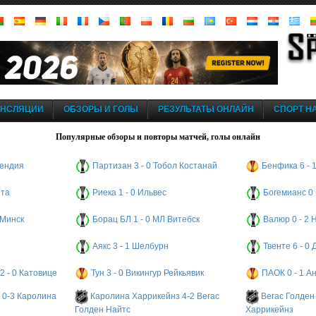
АНСЛЯЦИИ
ОБЗОРЫ И ГОЛЫ
РЕЗУЛЬТАТЫ ОНЛАЙН
СПОРТ НА
Популярные обзоры и повторы матчей, голы онлайн
кендия
Партизан 3 - 0 Тобол Костанай
Бенфика 6 - 
ита
Риека 1 - 0 Ильвес
Богемианс 0
 Минск
Борац БЛ 1 - 0 МЛ Витебск
Валюр 0 - 2
Аякс 3 - 1 Шелбурн
Твенте 6 - 0
2 - 0 Катовице
Тун 3 - 0 Викингур Рейкьявик
ПАОК 0 - 1 А
 0-3 Каролина
Каролина Харрикейнз 4-2 Вегас
Вегас Голден
Голден Найтс
Харрикейнз