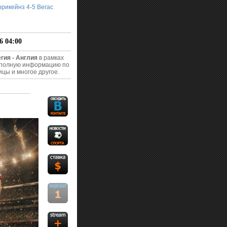
рикейнз 4-5 Вегас
6 04:00
гия - Англия
в рамках
ю полную информацию по
ицы и многое другое.