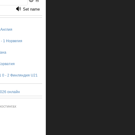
2 Англия
 - 1 Норвегия
Гана
 Хорватия
 0 - 2 Финляндия U21
026 онлайн
хостингах