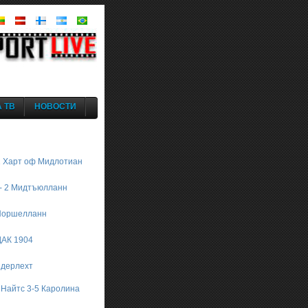
 ТВ
НОВОСТИ
1 Харт оф Мидлотиан
 - 2 Мидтъюлланн
 Норшелланн
 ДАК 1904
ндерлехт
 Найтс 3-5 Каролина