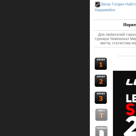
Вегас Голден Найтс
Харрикейнз
Норвег
Для любителей таког
турнира Чемпионат Мир
матчу, статистику и