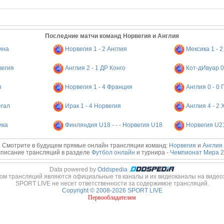
Последние матчи команд Норвегия и Англия
тина
Норвегия 1 - 2 Англия
Мексика 1 - 
вегия
Англия 2 - 1 ДР Конго
Кот-дИвуар 0
я
Норвегия 1 - 4 Франция
Англия 0 - 0 
егал
Ирак 1 - 4 Норвегия
Англия 4 - 2
ика
Финляндия U18 - - - Норвегия U18
Норвегия U21
Смотрите в будущем прямые онлайн трансляции команд:
Норвегия
и
Англия
писание трансляций в разделе
Футбол онлайн
и турнира -
Чемпионат Мира 2
Data powered by
Oddspedia
ом трансляций являются официальные тв каналы и их видеоканалы на видео
SPORT LIVE не несет ответственности за содержимое трансляций.
Copyright © 2008-2026 SPORT LIVE
Первообладателям