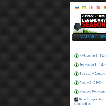
ГЛАВНАЯ
ТР
Хиберниан 2 - 1 Ш
Тре Фиори 1 - 4 Др
Брага 1 - 0 Динамо
Лугано 2 - 0 НСИ
Хапоэль Тель-Авив 
Вегас Голден Найтс
Харрикейнз