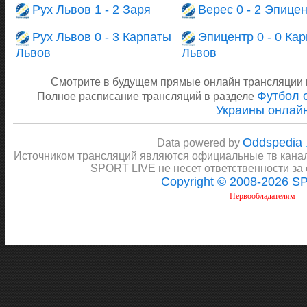
Рух Львов 1 - 2 Заря
Верес 0 - 2 Эпице
Рух Львов 0 - 3 Карпаты
Эпицентр 0 - 0 Ка
Львов
Львов
Смотрите в будущем прямые онлайн трансляции
Футбол 
Полное расписание трансляций в разделе
Украины онлай
Oddspedia
Data powered by
Источником трансляций являются официальные тв канал
SPORT LIVE не несет ответственности за
Copyright © 2008-2026 S
Первообладателям