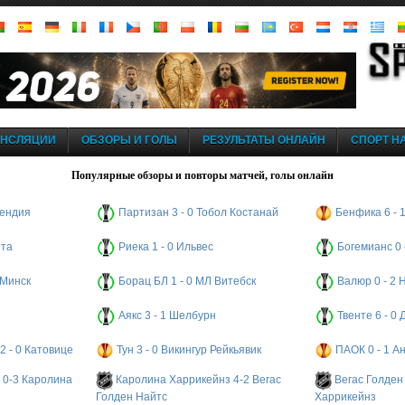
АНСЛЯЦИИ
ОБЗОРЫ И ГОЛЫ
РЕЗУЛЬТАТЫ ОНЛАЙН
СПОРТ НА
Популярные обзоры и повторы матчей, голы онлайн
кендия
Партизан 3 - 0 Тобол Костанай
Бенфика 6 - 
ита
Риека 1 - 0 Ильвес
Богемианс 0
 Минск
Борац БЛ 1 - 0 МЛ Витебск
Валюр 0 - 2
Аякс 3 - 1 Шелбурн
Твенте 6 - 0
2 - 0 Катовице
Тун 3 - 0 Викингур Рейкьявик
ПАОК 0 - 1 А
 0-3 Каролина
Каролина Харрикейнз 4-2 Вегас
Вегас Голден
Голден Найтс
Харрикейнз