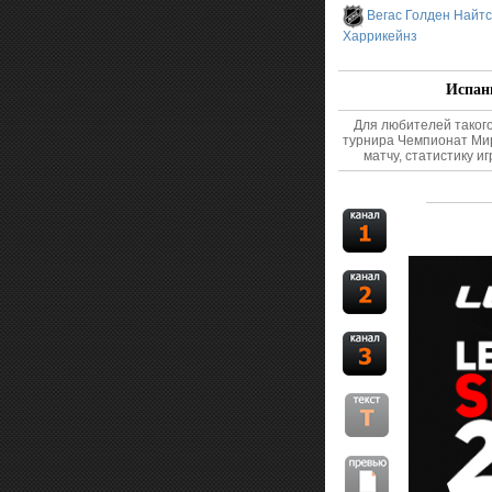
Вегас Голден Найтс
Харрикейнз
Испани
Для любителей таког
турнира Чемпионат Мир
матчу, статистику и