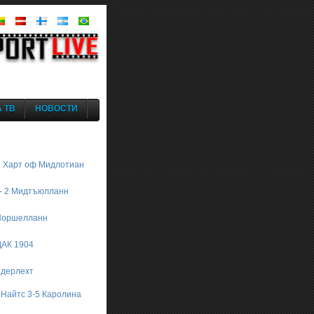
 ТВ
НОВОСТИ
1 Харт оф Мидлотиан
 - 2 Мидтъюлланн
 Норшелланн
 ДАК 1904
ндерлехт
 Найтс 3-5 Каролина