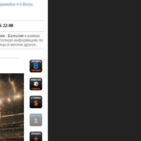
рикейнз 4-5 Вегас
6 22:00
ия - Бельгия
в рамках
ю полную информацию по
ицы и многое другое.