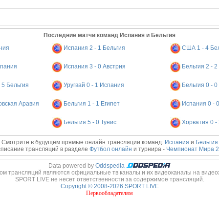
Последние матчи команд Испания и Бельгия
ания
Испания 2 - 1 Бельгия
США 1 - 4 Бе
спания
Испания 3 - 0 Австрия
Бельгия 2 - 
 5 Бельгия
Уругвай 0 - 1 Испания
Бельгия 0 - 
овская Аравия
Бельгия 1 - 1 Египет
Испания 0 - 
Бельгия 5 - 0 Тунис
Хорватия 0 -
Смотрите в будущем прямые онлайн трансляции команд:
Испания
и
Бельгия
писание трансляций в разделе
Футбол онлайн
и турнира -
Чемпионат Мира 2
Data powered by
Oddspedia
ом трансляций являются официальные тв каналы и их видеоканалы на видео
SPORT LIVE не несет ответственности за содержимое трансляций.
Copyright © 2008-2026 SPORT LIVE
Первообладателям