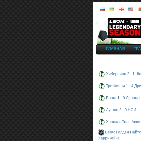
ГЛАВНАЯ
ТР
Хиберниан 2 - 1 Ш
Тре Фиори 1 - 4 Др
Брага 1 - 0 Динамо
Лугано 2 - 0 НСИ
Хапоэль Тель-Авив 
Вегас Голден Найтс
Харрикейнз