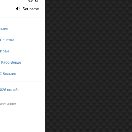
льгия
2 Сенегал
0 Иран
0 Кабо-Верде
 2 Бельгия
026 онлайн
хостингах