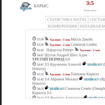
3:5
БАРЫС
Конец матча
СТАТИСТИКА МАТЧА
СОСТА
КОНФЕРЕНЦИЯ
ЗАПАДНАЯ 
Масси Джейк
57:39
Удаление - 5 мин
Симонов Семён
53:59
Удаление - 2 мин
Нарделла Роберт
43:43
Удаление - 2 мин
Шутов Андрей Шил Адам
34:07
ТРЕТИЙ ПЕРИОД
0:0
3:5 Кручинин Алексей
(
ШАЙБА!!!
34:07
Никита)
Панюков Кирилл
32:52
Удаление - 2 мин
3:4 Абрамов Михаил
(Яр
ШАЙБА!!!
31:42
Никита)
Симонов Семён (Омирбе
ШАЙБА!!!
30:25
Кирилл) 3:3
2:3 Яремчук Александр
ШАЙБА!!!
29:24
Абрамов Михаил)