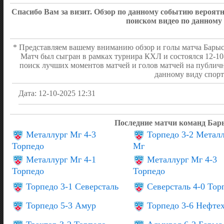
2:2 Гончарук Сергей
(Ко
ШАЙБА!!!
27:04
Спасибо Вам за визит. Обзор по данному событию вероя
Кручинин Алексей)
поиском видео по данному
Панюков Кирилл
26:20
Удаление - 2 мин
Уолш Райли 2:1
ШАЙБА!!!
08:21
ВТОРОЙ ПЕРИОД
1:4
* Представляем вашему вниманию обзор и голы матча Барыс 
Матч был сыгран в рамках турнира КХЛ и состоялся 12-1
1:1 Летунов Максим
(Си
ШАЙБА!!!
05:26
поиск лучших моментов матчей и голов матчей на публич
Антон)
данному виду спорт
Панюков Кирилл (Омирб
ШАЙБА!!!
04:54
Райли) 1:0
Дата: 12-10-2025 12:31
ПЕРВЫЙ ПЕРИОД
2:1
Последние матчи команд Бар
Металлург Мг 4-3
Торпедо 3-2 Метал
Торпедо
Мг
Металлург Мг 4-1
Металлург Мг 4-3
Торпедо
Торпедо
Торпедо 3-1 Северсталь
Северсталь 4-0 Тор
Торпедо 5-3 Амур
Торпедо 3-6 Нефте