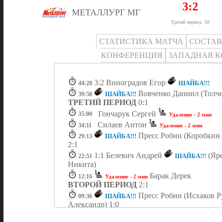
3:2
МЕТАЛЛУРГ МГ
Третий период: 58'
СТАТИСТИКА МАТЧА
СОСТА
КОНФЕРЕНЦИЯ
ЗАПАДНАЯ 
3:2 Виноградов Егор
ШАЙБА!!!
44:28
Вовченко Даниил (Толчи
ШАЙБА!!!
39:50
ТРЕТИЙ ПЕРИОД
0:1
Гончарук Сергей
35:00
Удаление - 2 мин
Силаев Антон
34:11
Удаление - 2 мин
Пресс Робин (Коробкин 
ШАЙБА!!!
29:13
2:1
1:1 Белевич Андрей
(Яр
ШАЙБА!!!
22:51
Никита)
Барак Дерек
12:16
Удаление - 2 мин
ВТОРОЙ ПЕРИОД
2:1
Пресс Робин (Исхаков Р
ШАЙБА!!!
09:36
Александр) 1:0
08:16
Командный штраф
Удаление - 2 мин