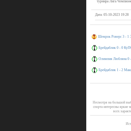
турнира Лига Чемпионо
Дата: 05-10-2023 19:28
Шемрок Роверс 3 - 1 
Брейдаблик 0 - 0 Ку
Олимпия Любляна 0 -
Брейдаблик 1 - 2 Ма
Несмотря на большой выб
спорта интересны яркие 
всех характ
Ист