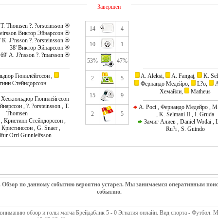
Завершен
 T. Thomsen ?. ?orsteinsson
14
4
lgeirsson Виктор Эйнарссон
' K. J?nsson ?. ?orsteinsson
10
1
38' Виктор Эйнарссон
69' A. J?nsson ?. ?marsson
53%
47%
ьдюр Гюннлёйгссон ,
A. Aleksi,
A. Fangaj,
K. Sel
2
5
тинн Стейндорссон
Фернандо Медейро,
L?o,
А
Хемайли,
Matheus
15
9
, Хёскюльдюр Гюннлёйгссон
нарссон , ?. ?orsteinsson , T.
A. Poci , Фернандо Медейро , M
Thomsen
2
5
, K. Selmani II , I. Gruda
 , Кристинн Стейндорссон ,
Замиг Алиев , Daniel Wotlai , L
Кристинссон , G. Snaer ,
Ru?i , S. Guindo
fur Orri Gunnleifsson
. Обзор по данному событию вероятно устарел. Мы занимаемся оперативным пои
событию.
ниманию обзор и голы матча Брейдаблик 5 - 0 Эгнатия онлайн. Вид спорта - Футбол. 