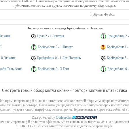
в и состоялся 15-07-25. Наша команда оперативно проводит поиск лучших моментов ма
публичных хостингах или других источниках по данному виду спорта.
Рубрика: Футбол
Последние матчи команд Брейдаблик и Эгнатия
Эгнатия
Целе 2 - 1 Эгнатия
Брейдаблик 2 
ПС
Брейдаблик 2 - 1 Виртус
Брейдаблик 1 -
 0 Эгнатия
Брейдаблик 0 - 1 Лех Познань
Брейдаблик 5 -
ккаби Тель-Авив
Брейдаблик 2 - 3 Гент
Брейдаблик 0 -
Смотреть голы и обзор матча онлайн - повторы матчей и статистика
ор прямых трансляций онлайн в интернете, а также матчей в прямом эфире на телевиде
моменты матчей в повторе. Наша команда предлагает помимо видео обзора - полную стат
еристик - удары в створ, штрафные, голы и прочее. Будьте всегда в курсе всех событий в 
Data powered by
Oddspedia
очником трансляций являются официальные тв каналы и их видеоканалы на видеохости
SPORT LIVE не несет ответственности за содержимое трансляций.