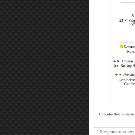
15'
23' V. Va
27
Хёскюл
Крис
K. J?nsson 
(c) , Виктор Эй
A. J?nsson
Кристофер 
Gunnlei
Спасибо Вам за визит
* Представляем вашему в